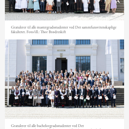
Gratulerer til alle mastergradsstudenter ved Det sammfunsvitenskaplige
fakultetet.
Foto/ill.:
Thor Brødreskift
Gratulerer til alle bachelorgradsstudenter ved Det