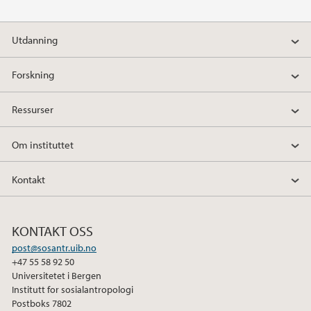
F
T
L
a
w
i
Utdanning
c
i
n
e
t
k
Forskning
b
t
e
o
e
d
Ressurser
o
r
I
k
n
Om instituttet
Kontakt
KONTAKT OSS
post@sosantr.uib.no
+47 55 58 92 50
Universitetet i Bergen
Institutt for sosialantropologi
Postboks 7802