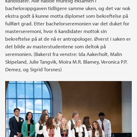
kandidater. Alle hadde muntlig eksamen i
bacheloroppgaven tidligere samme uken, og det var nok
ekstra godt å kunne motta diplomet som bekreftelse på
fullført grad. Etter bachelorseremonien var det duket for
masterseremoni, hvor 6 kandidater mottok sin
bekreftelse på at de nå er antropologer. Øverst i saken er
det bilde av masterstudentene som deltok på
seremonien. (Bakerst fra venstre: Ida Aakerholt, Malin
Skipeland, Julie Tangvik, Moira M.R. Blamey, Veronica P.P.
Demez, og Sigrid Torsnes)