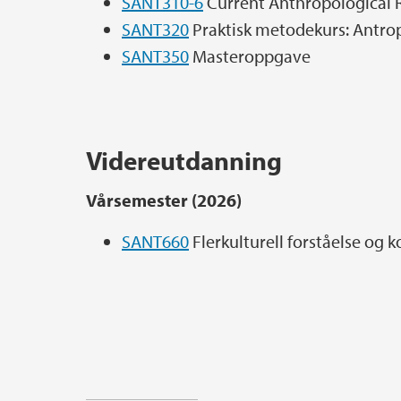
SANT310-6
Current Anthropological 
SANT320
Praktisk metodekurs: Antrop
SANT350
Masteroppgave
Videreutdanning
Vårsemester (2026)
SANT660
Flerkulturell forståelse og