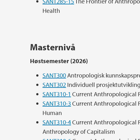
SANT285-15
The Frontier of Anthropo
Health
Masternivå
Høstsemester (2026)
SANT300
Antropologisk kunnskapspro
SANT302
Individuell prosjektutviklin
SANT310-1
Current Anthropological 
SANT310-3
Current Anthropological R
Human
SANT310-4
Current Anthropological R
Anthropology of Capitalism