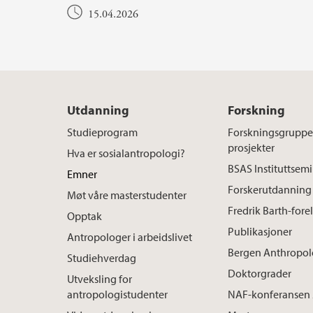
15.04.2026
Utdanning
Forskning
Studieprogram
Forskningsgrupper
prosjekter
Hva er sosialantropologi?
BSAS Instituttsem
Emner
Forskerutdanning
Møt våre masterstudenter
Fredrik Barth-for
Opptak
Publikasjoner
Antropologer i arbeidslivet
Bergen Anthropo
Studiehverdag
Doktorgrader
Utveksling for
antropologistudenter
NAF-konferansen