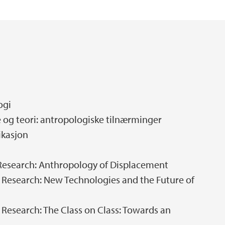
Utveksling for antr
NAF-konferansen 2
Reisebrev fra utveks
ogi
og teori: antropologiske tilnærminger
kasjon
Research: Anthropology of Displacement
 Research: New Technologies and the Future of
Research: The Class on Class: Towards an