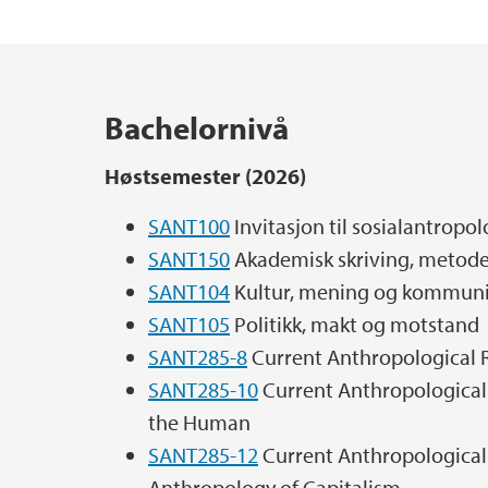
Studiehverdag
Doktorgrader
Idébank til masterprosjekter
Hovedinnhold
Bachelornivå
Videreutdanning i sosialantropologi
Master- og hovedfagsoppgaver
Høstsemester (2026)
SANT100
Invitasjon til sosialantropol
SANT150
Akademisk skriving, metode 
SANT104
Kultur, mening og kommuni
SANT105
Politikk, makt og motstand
SANT285-8
Current Anthropological 
SANT285-10
Current Anthropological
the Human
SANT285-12
Current Anthropological 
Anthropology of Capitalism