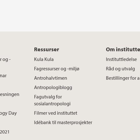
Ressurser
Om institutte
 og -
Kula Kula
Instituttledelse
Fagressurser og -miljø
Råd og utvalg
inar
Antrohalvtimen
Bestillinger for 
Antropologiblogg
elesningen
Fagutvalg for
sosialantropologi
logy Day
Filmer ved instituttet
Idébank til masterprosjekter
 2021