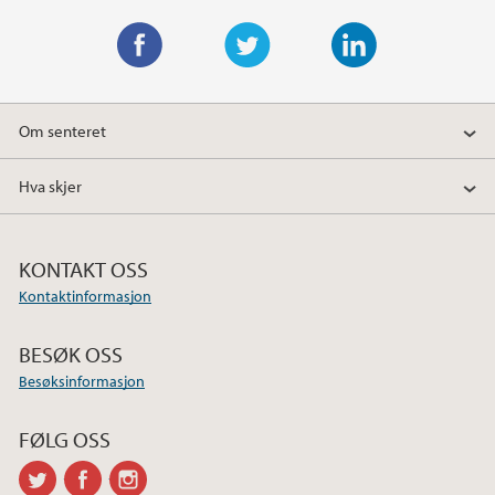
F
T
L
a
w
i
Om senteret
c
i
n
e
t
k
Hva skjer
b
t
e
o
e
d
o
r
I
KONTAKT OSS
k
n
Kontaktinformasjon
BESØK OSS
Besøksinformasjon
FØLG OSS
twitter
facebook
instagram