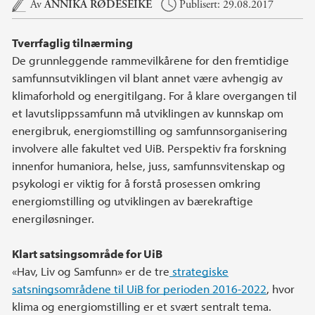
Hovedinnhold
Av
ANNIKA RØDESEIKE
Publisert: 29.08.2017
Tverrfaglig tilnærming
De grunnleggende rammevilkårene for den fremtidige
samfunnsutviklingen vil blant annet være avhengig av
klimaforhold og energitilgang. For å klare overgangen til
et lavutslippssamfunn må utviklingen av kunnskap om
energibruk, energiomstilling og samfunnsorganisering
involvere alle fakultet ved UiB. Perspektiv fra forskning
innenfor humaniora, helse, juss, samfunnsvitenskap og
psykologi er viktig for å forstå prosessen omkring
energiomstilling og utviklingen av bærekraftige
energiløsninger.
Klart satsingsområde for UiB
«Hav, Liv og Samfunn» er de tre
strategiske
satsningsområdene til UiB for perioden 2016-2022
, hvor
klima og energiomstilling er et svært sentralt tema.