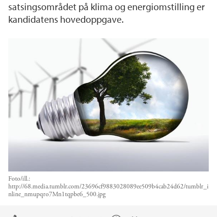
satsingsområdet på klima og energiomstilling er
kandidatens hovedoppgave.
Foto/ill.:
http://68.media.tumblr.com/23696cf9883028089ee509b4cab24d62/tumblr_i
nline_nmupqro7Mn1tqpbe6_500.jpg