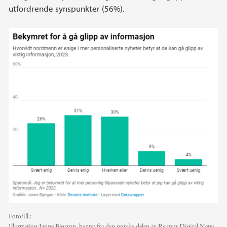
utfordrende synspunkter (56%).
Foto/ill.:
Illustrasjon:Janne Bjørgan, hentet fra den norske delen av Reuters Digital News