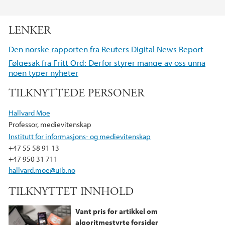
F
T
L
a
w
i
LENKER
c
i
n
e
t
k
Den norske rapporten fra Reuters Digital News Report
b
t
e
Følgesak fra Fritt Ord: Derfor styrer mange av oss unna
o
e
d
noen typer nyheter
o
r
I
TILKNYTTEDE PERSONER
k
n
Hallvard Moe
Professor, medievitenskap
Institutt for informasjons- og medievitenskap
+47 55 58 91 13
+47 950 31 711
hallvard.moe@uib.no
TILKNYTTET INNHOLD
Vant pris for artikkel om
algoritmestyrte forsider