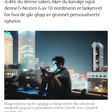
«Likte du denne saken, liker du kanskje også
denne?» Nesten 6 av 10 nordmenn er bekymret
for hva de går glipp av grunnet personaliserte
nyheter.
Mange bekymrer seg for å gå glipp av viktige nyheter eller utfordrende
standpunkt på grunn av personaliserte nyheter.
Foto/ill.:
Foto: Campbell,
Unsplash.com