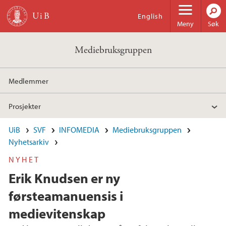
Hopp til hovedinnhold
English
Meny
Søk
Mediebruksgruppen
Medlemmer
Prosjekter
UiB
SVF
INFOMEDIA
Mediebruksgruppen
Nyhetsarkiv
NYHET
Erik Knudsen er ny
førsteamanuensis i
medievitenskap