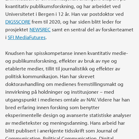
kvantitativ publikumsforskning, og har arbeidet ved
Universitetet i Bergen i 12 år. Han var postdoktor ved
DIGSSCORE
frem til 2020, og har siden blitt leder for
prosjektet
NEWSREC
samt en sentral del av forskerteamet
i
SFI MediaFutures
.
Knudsen har spisskompetanse innen kvantitativ medie-
og publikumsforskning, effekter av bruk av nye og
etablerte medier, tillit til journalistikk og effekter av
politisk kommunikasjon. Han har skrevet
doktoravhandling om medienes fremstillingsmakt og
innvirkning på holdninger og institusjoner – med
utgangspunkt i medienes omtale av NAV. Videre har han
bred erfaring innen forsking som benytter
eksperimentelle design og avanserte statistiske analyser
av medietekster og meningsdanning. Hans arbeid har
blitt publisert i anerkjente tidsskrift som Journal of
Communication, Political Communication, Digital