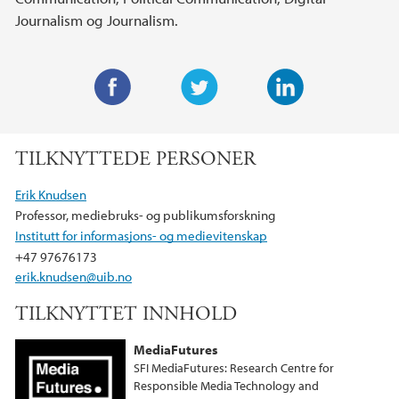
Journalism og Journalism.
F
T
L
a
w
i
TILKNYTTEDE PERSONER
c
i
n
e
t
k
Erik Knudsen
b
t
e
Professor, mediebruks- og publikumsforskning
o
e
d
Institutt for informasjons- og medievitenskap
o
r
I
+47 97676173
k
n
erik.knudsen@uib.no
TILKNYTTET INNHOLD
MediaFutures
SFI MediaFutures: Research Centre for
Responsible Media Technology and