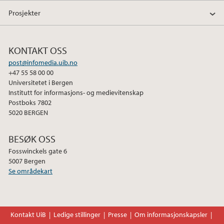
Prosjekter
KONTAKT OSS
post@infomedia.uib.no
+47 55 58 00 00
Universitetet i Bergen
Institutt for informasjons- og medievitenskap
Postboks 7802
5020 BERGEN
BESØK OSS
Fosswinckels gate 6
5007 Bergen
Se områdekart
Kontakt UiB
Ledige stillinger
Presse
Om informasjonskapsler