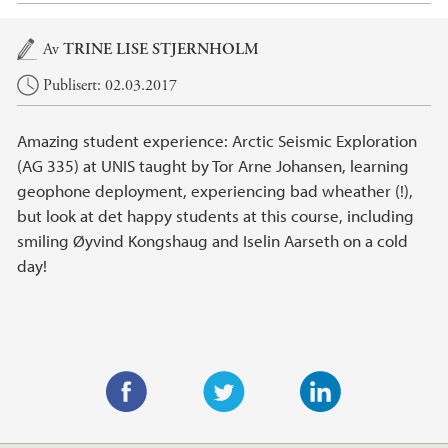
Hovedinnhold
Av
TRINE LISE STJERNHOLM
Publisert: 02.03.2017
Amazing student experience: Arctic Seismic Exploration
(AG 335) at UNIS taught by Tor Arne Johansen, learning
geophone deployment, experiencing bad wheather (!),
but look at det happy students at this course, including
smiling Øyvind Kongshaug and Iselin Aarseth on a cold
day!
F
T
L