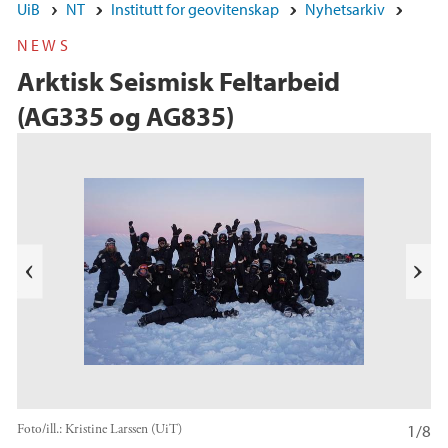
UiB
NT
Institutt for geovitenskap
Nyhetsarkiv
NEWS
Arktisk Seismisk Feltarbeid
(AG335 og AG835)
e
k
a
b
l
N
i
e
T
s
t
e
1/8
Foto/ill.:
Kristine Larssen (UiT)