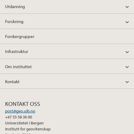
a
w
i
Utdanning
c
i
n
e
t
k
Forskning
b
t
e
o
e
d
Forskergrupper
o
r
I
k
n
Infrastruktur
Om instituttet
Kontakt
KONTAKT OSS
post@geo.uib.no
+47 55 58 36 00
Universitetet i Bergen
Institutt for geovitenskap