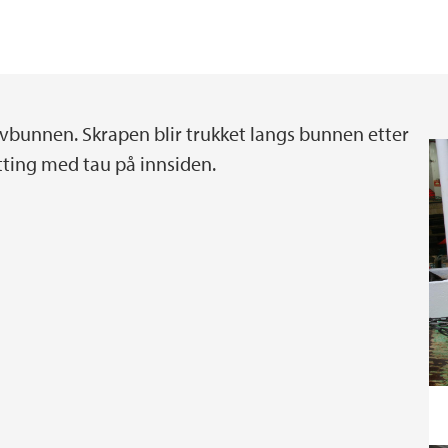
Felt, forskningstokt 
GEO i media
Utveksling
Sentre ved GEO
avbunnen. Skrapen blir trukket langs bunnen etter
etting med tau på innsiden.
Praksismuligheter