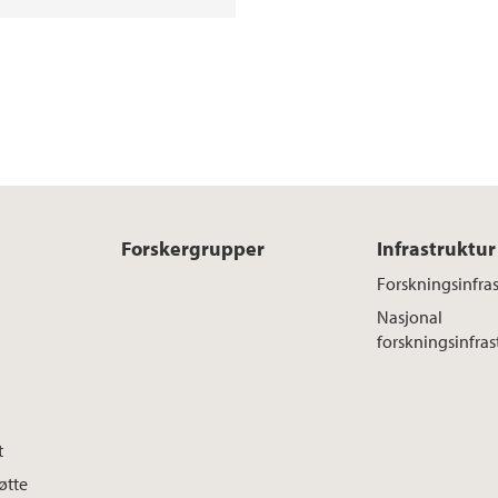
Forskergrupper
Infrastruktur
Forskningsinfras
Nasjonal
forskningsinfras
t
øtte