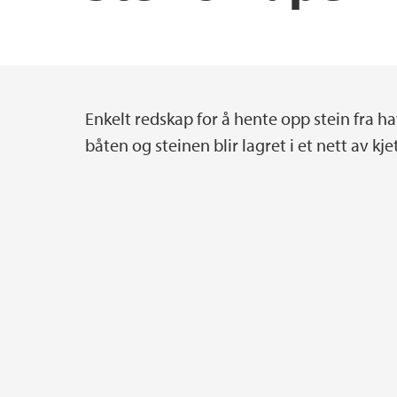
Master i geovitskap
Prosjektsøknadsstøtte
Forsknings- og formidlingspriser etc
Tema for masteroppgåver i geovitskap
Institutt for geovitenskap – historie
Enkelt redskap for å hente opp stein fra h
Hovedinnhold
båten og steinen blir lagret i et nett av kj
Masterstudent ved GEO