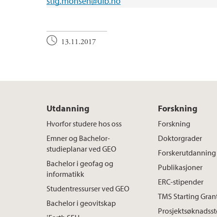
stig.monsen@uib.no
13.11.2017
Utdanning
Forskning
Hvorfor studere hos oss
Forskning
Emner og Bachelor-
Doktorgrader
studieplanar ved GEO
Forskerutdanning
Bachelor i geofag og
Publikasjoner
informatikk
ERC-stipender
Studentressurser ved GEO
TMS Starting Gran
Bachelor i geovitskap
Prosjektsøknadsst