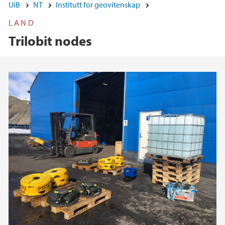
UiB
NT
Institutt for geovitenskap
LAND
Trilobit nodes
Hovedinnhold