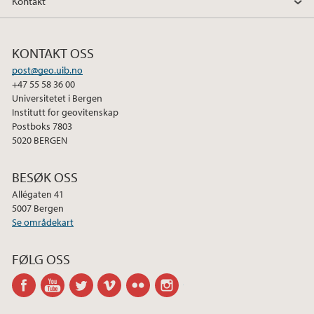
Kontakt
KONTAKT OSS
post@geo.uib.no
+47 55 58 36 00
Universitetet i Bergen
Institutt for geovitenskap
Postboks 7803
5020 BERGEN
BESØK OSS
Allégaten 41
5007 Bergen
Se områdekart
FØLG OSS
facebook
youtube
twitter
vimeo
flickr
instagram