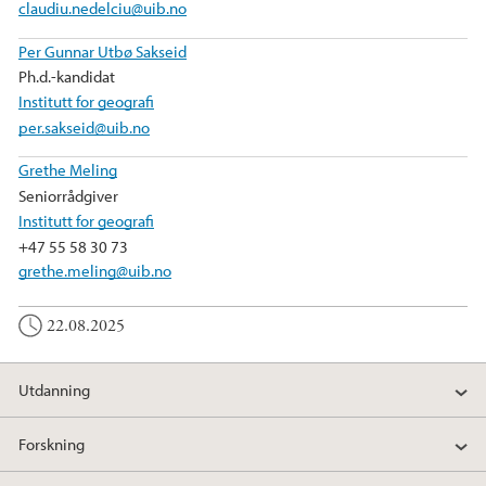
claudiu.nedelciu@uib.no
Per Gunnar Utbø Sakseid
Ph.d.-kandidat
Institutt for geografi
per.sakseid@uib.no
Grethe Meling
Seniorrådgiver
Institutt for geografi
+47 55 58 30 73
grethe.meling@uib.no
22.08.2025
Utdanning
Forskning