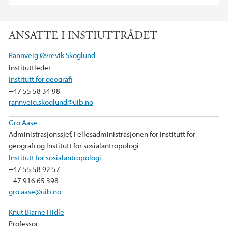
ANSATTE I INSTIUTTRÅDET
Rannveig Øvrevik Skoglund
Instituttleder
Institutt for geografi
+47 55 58 34 98
rannveig.skoglund@uib.no
Gro Aase
Administrasjonssjef, Fellesadministrasjonen for Institutt for
geografi og Institutt for sosialantropologi
Institutt for sosialantropologi
+47 55 58 92 57
+47 916 65 398
gro.aase@uib.no
Knut Bjarne Hidle
Professor