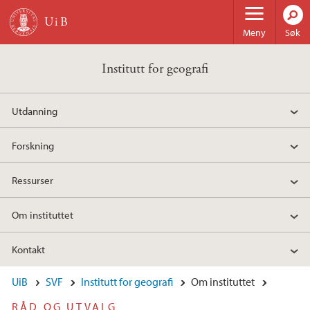
Hopp til hovedinnhold
Meny
Søk
Institutt for geografi
Utdanning
Forskning
Ressurser
Om instituttet
Kontakt
UiB
SVF
Institutt for geografi
Om instituttet
RÅD OG UTVALG