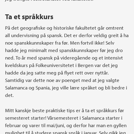
Ta et språkkurs
På det geografiske og historiske fakultetet går omtrent
all undervisning på spansk. Det er derfor veldig greit å ha
noe spanskkunnskaper fra før. Men fortvil ikke! Selv
hadde jeg minimalt med spanskkunnskaper før jeg dro
ned. To år med spansk på videregående og et intensivt
kveldskurs på Folkeuniversitetet i Bergen var det jeg
hadde da jeg satte meg på flyet rett over nyttår.
Samtidig var dette noe av poenget med at jeg valgte
Salamanca og Spania, jeg ville lære språket og bli bedre i
det.
Mitt kanskje beste praktiske tips er å ta et språkkurs før
semesteret starter! Vårsemesteret i Salamanca starter i
februar og varer til mai/juni, og derfor har man en gyllen
mulighet til å studere spansk språk i januar. Selv gikk jeg