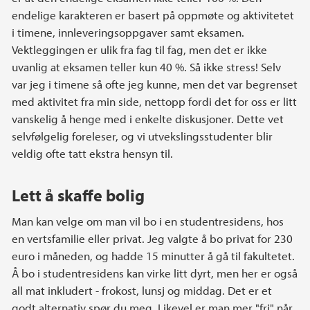
endelige karakteren er basert på oppmøte og aktivitetet
i timene, innleveringsoppgaver samt eksamen.
Vektleggingen er ulik fra fag til fag, men det er ikke
uvanlig at eksamen teller kun 40 %. Så ikke stress! Selv
var jeg i timene så ofte jeg kunne, men det var begrenset
med aktivitet fra min side, nettopp fordi det for oss er litt
vanskelig å henge med i enkelte diskusjoner. Dette vet
selvfølgelig foreleser, og vi utvekslingsstudenter blir
veldig ofte tatt ekstra hensyn til.
Lett å skaffe bolig
Man kan velge om man vil bo i en studentresidens, hos
en vertsfamilie eller privat. Jeg valgte å bo privat for 230
euro i måneden, og hadde 15 minutter å gå til fakultetet.
Å bo i studentresidens kan virke litt dyrt, men her er også
all mat inkludert - frokost, lunsj og middag. Det er et
godt alternativ spør du meg. Likevel er man mer "fri" når