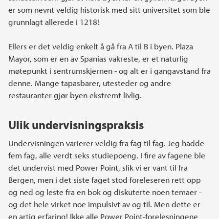
er som nevnt veldig historisk med sitt universitet som ble
grunnlagt allerede i 1218!
Ellers er det veldig enkelt å gå fra A til B i byen. Plaza
Mayor, som er en av Spanias vakreste, er et naturlig
møtepunkt i sentrumskjernen - og alt er i gangavstand fra
denne. Mange tapasbarer, utesteder og andre
restauranter gjør byen ekstremt livlig.
Ulik undervisningspraksis
Undervisningen varierer veldig fra fag til fag. Jeg hadde
fem fag, alle verdt seks studiepoeng. I fire av fagene ble
det undervist med Power Point, slik vi er vant til fra
Bergen, men i det siste faget stod foreleseren rett opp
og ned og leste fra en bok og diskuterte noen temaer -
og det hele virket noe impulsivt av og til. Men dette er
en artig erfaring! Ikke alle Power Point-forelesningene