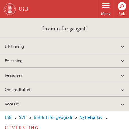
Hopp til hovedinnhold
Meny
Søk
Institutt for geografi
Utdanning
Forskning
Ressurser
Om instituttet
Kontakt
UiB
SVF
Institutt for geografi
Nyhetsarkiv
UTVEKSLING