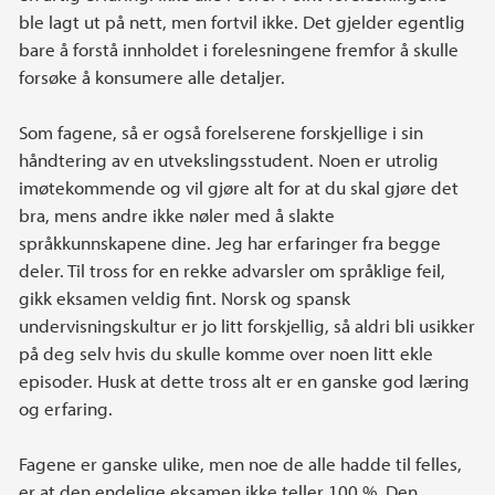
ble lagt ut på nett, men fortvil ikke. Det gjelder egentlig
bare å forstå innholdet i forelesningene fremfor å skulle
forsøke å konsumere alle detaljer.
Som fagene, så er også forelserene forskjellige i sin
håndtering av en utvekslingsstudent. Noen er utrolig
imøtekommende og vil gjøre alt for at du skal gjøre det
bra, mens andre ikke nøler med å slakte
språkkunnskapene dine. Jeg har erfaringer fra begge
deler. Til tross for en rekke advarsler om språklige feil,
gikk eksamen veldig fint. Norsk og spansk
undervisningskultur er jo litt forskjellig, så aldri bli usikker
på deg selv hvis du skulle komme over noen litt ekle
episoder. Husk at dette tross alt er en ganske god læring
og erfaring.
Fagene er ganske ulike, men noe de alle hadde til felles,
er at den endelige eksamen ikke teller 100 %. Den