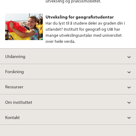
utveksling og praksismobilitet.
k
n
Utveksling for geografistudentar
Har du lyst til å studere deler av graden din i
utlandet? Institutt for geografi og UiB har
mange utvekslingsavtalar med universitet
over heile verda.
Utdanning
Forskning
Ressurser
Om instituttet
Kontakt