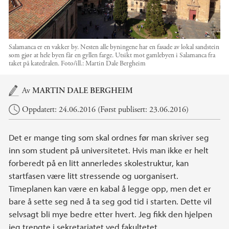
Salamanca er en vakker by. Nesten alle byningene har en fasade av lokal sandstein
som gjør at hele byen får en gyllen farge. Utsikt mot gamlebyen i Salamanca fra
taket på katedralen.
Foto/ill.:
Martin Dale Bergheim
Hovedinnhold
Av
MARTIN DALE BERGHEIM
Oppdatert: 24.06.2016 (Først publisert: 23.06.2016)
Det er mange ting som skal ordnes før man skriver seg
inn som student på universitetet. Hvis man ikke er helt
forberedt på en litt annerledes skolestruktur, kan
startfasen være litt stressende og uorganisert.
Timeplanen kan være en kabal å legge opp, men det er
bare å sette seg ned å ta seg god tid i starten. Dette vil
selvsagt bli mye bedre etter hvert. Jeg fikk den hjelpen
jeg trengte i sekretariatet ved fakultetet.