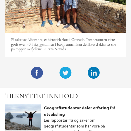
På taket av Alhambra, et historisk slott i Granada. Temperaturen viste
godt over 30 i skyggen, men i bakgrunnen kan det likevel skimtes snø
på toppen av fjellene i Sierra Nevada.
F
T
L
a
w
i
TILKNYTTET INNHOLD
c
i
n
e
t
k
Geografistudentar deler erfaring frå
b
t
e
utveksling
o
e
d
Les rapportar frå og saker om
o
r
I
geografistudentar som har vore på