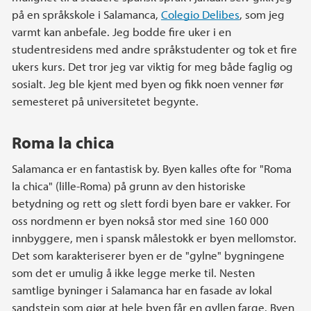
på en språkskole i Salamanca,
Colegio Delibes
, som jeg
varmt kan anbefale. Jeg bodde fire uker i en
studentresidens med andre språkstudenter og tok et fire
ukers kurs. Det tror jeg var viktig for meg både faglig og
sosialt. Jeg ble kjent med byen og fikk noen venner før
semesteret på universitetet begynte.
Roma la chica
Salamanca er en fantastisk by. Byen kalles ofte for "Roma
la chica" (lille-Roma) på grunn av den historiske
betydning og rett og slett fordi byen bare er vakker. For
oss nordmenn er byen nokså stor med sine 160 000
innbyggere, men i spansk målestokk er byen mellomstor.
Det som karakteriserer byen er de "gylne" bygningene
som det er umulig å ikke legge merke til. Nesten
samtlige byninger i Salamanca har en fasade av lokal
sandstein som gjør at hele byen får en gyllen farge. Byen