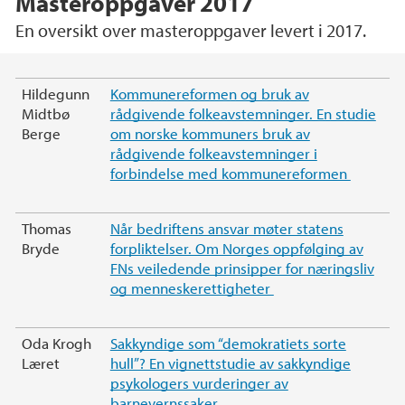
Masteroppgaver 2017
En oversikt over masteroppgaver levert i 2017.
Hovedinnhold
Hildegunn
Kommunereformen og bruk av
Midtbø
rådgivende folkeavstemninger. En studie
Berge
om norske kommuners bruk av
rådgivende folkeavstemninger i
forbindelse med kommunereformen
Thomas
Når bedriftens ansvar møter statens
Bryde
forpliktelser. Om Norges oppfølging av
FNs veiledende prinsipper for næringsliv
og menneskerettigheter
Oda Krogh
Sakkyndige som “demokratiets sorte
Læret
hull”? En vignettstudie av sakkyndige
psykologers vurderinger av
barnevernssaker