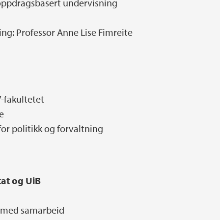
 oppdragsbasert undervisning
ning: Professor Anne Lise Fimreite
V-fakultetet
ve
for politikk og forvaltning
at og UiB
år med samarbeid