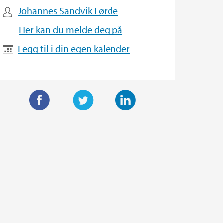
Johannes Sandvik Førde
Her kan du melde deg på
Legg til i din egen kalender
F
T
L
a
w
i
c
i
n
e
t
k
b
t
e
o
e
d
o
r
I
k
n