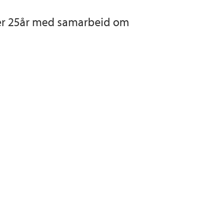
kerer 25år med samarbeid om
rs
 2023-2030
vey