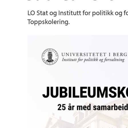
LO Stat og Institutt for politikk o
Utveksling
Centre on Law and Social Transformation
Toppskolering.
Våre studenter
DIGSSCORE