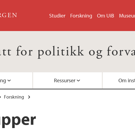
ERGEN
Studier
Forskning
Om UiB
Muse
utt for politikk og forv
ing
Ressurser
Om inst
Forskning
Årsstudium
Forskningsprosjekte
Bibliotek for samfu
Fagområde
Kontaktinformasjon
upper
Bachelor
Centre for Research
Instituttledelse
Vitenskapelig ansatt
Masterprogram
Avlagte doktorgrad
Studentrepresentasj