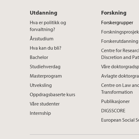
Utdanning
Forskning
Hva er politikk og
Forskergrupper
forvaltning?
Forskningsprosjek
Årsstudium
Forskerutdanning
Hva kan du bli?
Centre for Resear
Bachelor
Discretion and Pa
Studiehverdag
Våre doktorgradsp
Masterprogram
Avlagte doktorgr
Utveksling
Centre on Law and
Transformation
Oppdragsbaserte kurs
Publikasjoner
Våre studenter
DIGSSCORE
Internship
European Social S