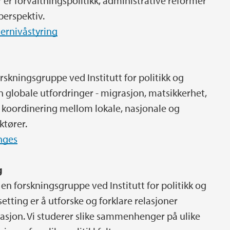
 er forvaltningspolitikk, administrative reformer
-perspektiv.
lernivåstyring
skningsgruppe ved Institutt for politikk og
 globale utfordringer - migrasjon, matsikkerhet,
 koordinering mellom lokale, nasjonale og
ktører.
nges
g
en forskningsgruppe ved Institutt for politikk og
tting er å utforske og forklare relasjoner
asjon. Vi studerer slike sammenhenger på ulike