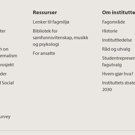
Ressurser
Om institutte
Lenker til fagmiljø
Fagområde
ter
Bibliotek for
Historie
samfunnsvitenskap, musikk
Instituttledelse
og psykologi
ch on
Råd og utvalg
For ansatte
ternalism
Studentrepresen
rosjekt
fagutvalg
ader
Hvem gjør hva?
 Social
Instituttets stra
2030
urvey