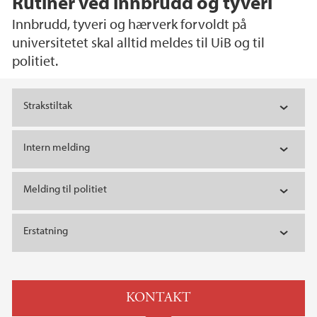
Rutiner ved innbrudd og tyveri
Innbrudd, tyveri og hærverk forvoldt på
universitetet skal alltid meldes til UiB og til
politiet.
Hovedinnhold
Strakstiltak
Intern melding
Melding til politiet
Erstatning
KONTAKT