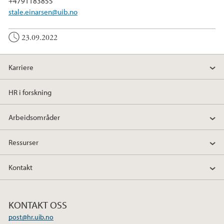
+4791183855
stale.einarsen@uib.no
23.09.2022
Karriere
HR i forskning
Arbeidsområder
Ressurser
Kontakt
KONTAKT OSS
post@hr.uib.no