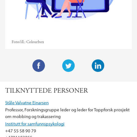
Foto/ill.:
Colourbox
F
T
L
a
w
i
TILKNYTTEDE PERSONER
c
i
n
e
t
k
Ståle Valvatne Einarsen
b
t
e
Professor, Forskningsgruppe leder og leder for Toppforsk prosjekt
o
e
d
om mobbing og trakassering
o
r
I
Institutt for samfunnspsykologi
k
n
+47 55 58 90 79