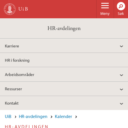
Hopp til hovedinnhold
Meny
Søk
HR-avdelingen
Karriere
HR i forskning
Arbeidsområder
Ressurser
Kontakt
UiB
HR-avdelingen
Kalender
HR-AVDELINGEN