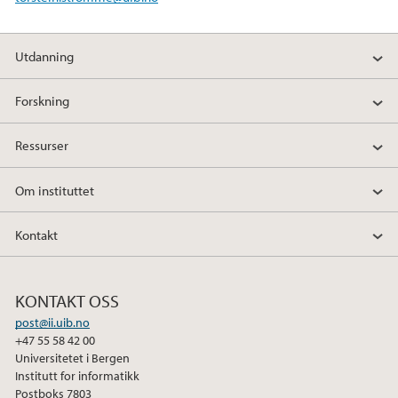
k
n
Utdanning
Forskning
Ressurser
Om instituttet
Kontakt
KONTAKT OSS
post@ii.uib.no
+47 55 58 42 00
Universitetet i Bergen
Institutt for informatikk
Postboks 7803