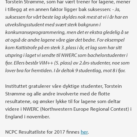
Torstein Strømme, som har vært trener for lagene, mener
i tillegg at en annen faktor ligger bak suksessen:
- Ja,
suksessen for vårt beste lag skyldes nok mest at vi i år har en
utvekslingsstudent med svært sterk bakgrunn i
konkurranseprogrammering, men det er ekstra gledelig å se
at også de andre lagene våre gjør det bedre. For eksempel
kom Kattistrofe på en sterk 3. plass i år, et lag som har sitt
utspring i laget vi sendte til NWERC som bachelorstudenter i
fjor. Ellers består ViM++ (5. plass) av 2.års-studenter, noe som
lover bra for fremtiden. I år deltok 9 studentlag, mot 8 i fjor.
Instituttet gratulerer våre dyktige studenter, Torstein
Strømme og alle andre involverte med de flotte
resultatene, og ønsker lykke til for lagene som deltar
videre i NWERC (Northwestern Europe Regional Contest) i
England i november.
NCPC Resultatliste for 2017 finnes
her
.