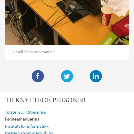
Foto/ill.:
Torstein Strømme
F
T
L
a
w
i
TILKNYTTEDE PERSONER
c
i
n
e
t
k
Torstein J. F. Strømme
b
t
e
Førsteamanuensis
o
e
d
Institutt for informatikk
o
r
I
torstein.stromme@uib.no