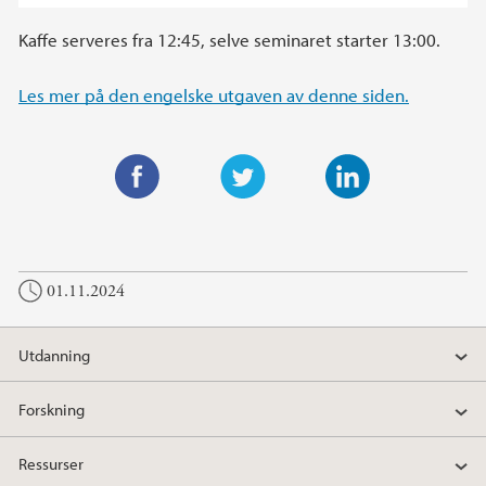
Kaffe serveres fra 12:45, selve seminaret starter 13:00.
Les mer på den engelske utgaven av denne siden.
F
T
L
a
w
i
c
i
n
01.11.2024
e
t
k
b
t
e
o
e
d
Utdanning
o
r
I
k
n
Forskning
Ressurser