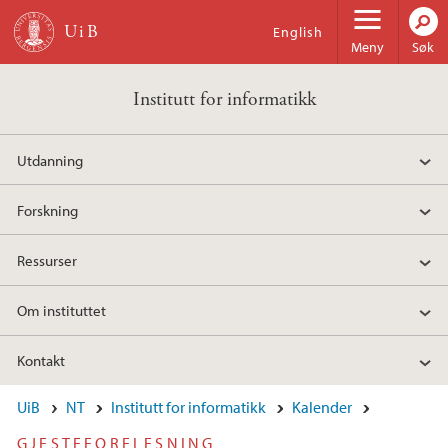
Hopp til hovedinnhold
English
Meny
Søk
Institutt for informatikk
Utdanning
Forskning
Ressurser
Om instituttet
Kontakt
UiB
NT
Institutt for informatikk
Kalender
GJESTEFORELESNING