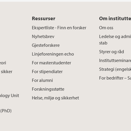
Ressurser
Om institutte
Ekspertliste - Finn en forsker
Om oss
Nyhetsbrev
Ledelse og admin
stab
Gjesteforskere
Styrer og råd
Linjeforeningen echo
Instituttseminar
ori
For masterstudenter
Strategi (engels
 sikker
For stipendiater
For bedrifter – 
For alumni
Forskningsstøtte
ology Unit
Helse, miljø og sikkerhet
 (PhD)
r