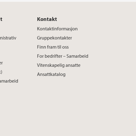
k
n
t
Kontakt
Kontaktinformasjon
istrativ
Gruppekontakter
Finn fram til oss
For bedrifter – Samarbeid
er
Vitenskapelig ansatte
k)
Ansattkatalog
Samarbeid