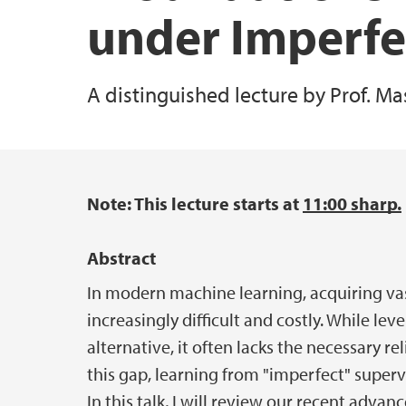
under Imperfe
Utveksling
Visualisering
For alumni
A distinguished lecture by Prof. M
Linjeforeningen echo
Forskerutdanning (PhD)
Helse, miljø og sikkerhet
Beregning av karaktersnitt
Prestisjeprosjekter
Note: This lecture starts at
11:00 sharp.
Hovedinnhold
UiB Kvante
Abstract
In modern machine learning, acquiring vas
increasingly difficult and costly. While le
alternative, it often lacks the necessary rel
this gap, learning from "imperfect" superv
In this talk, I will review our recent adv