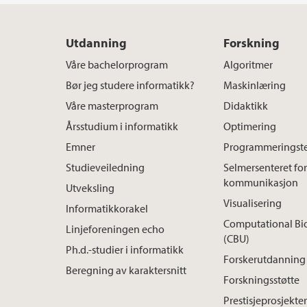
Utdanning
Forskning
Våre bachelorprogram
Algoritmer
Bør jeg studere informatikk?
Maskinlæring
Våre masterprogram
Didaktikk
Årsstudium i informatikk
Optimering
Emner
Programmeringste
Studieveiledning
Selmersenteret for
kommunikasjon
Utveksling
Visualisering
Informatikkorakel
Computational Bi
Linjeforeningen echo
(CBU)
Ph.d.-studier i informatikk
Forskerutdanning
Beregning av karaktersnitt
Forskningsstøtte
Prestisjeprosjekte