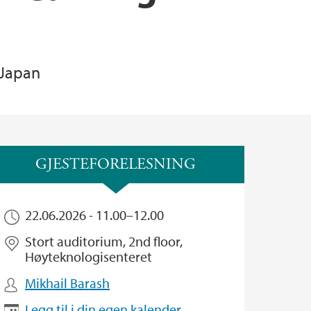
gy Unit (CBU)
 Japan
matikk
GJESTEFORELESNING
22.06.2026 -
11.00
–
12.00
Stort auditorium, 2nd floor,
Høyteknologisenteret
Mikhail Barash
Legg til i din egen kalender