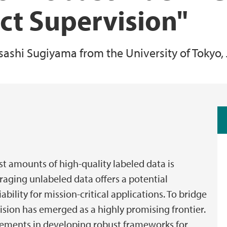
ct Supervision"
Informatikkorakel
Computational Biolo
Forskningsstøtte
asashi Sugiyama from the University of Tokyo,
Ph.d.-studier i infor
Forskningsstøtte
Energiinformatikk
LEAD AI
t amounts of high-quality labeled data is
veraging unlabeled data offers a potential
iability for mission-critical applications. To bridge
ision has emerged as a highly promising frontier.
ancements in developing robust frameworks for