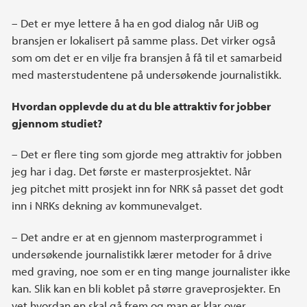
– Det er mye lettere å ha en god dialog når UiB og
bransjen er lokalisert på samme plass. Det virker også
som om det er en vilje fra bransjen å få til et samarbeid
med masterstudentene på undersøkende journalistikk.
Hvordan opplevde du at du ble attraktiv for jobber
gjennom studiet?
– Det er flere ting som gjorde meg attraktiv for jobben
jeg har i dag. Det første er masterprosjektet. Når
jeg pitchet mitt prosjekt inn for NRK så passet det godt
inn i NRKs dekning av kommunevalget.
– Det andre er at en gjennom masterprogrammet i
undersøkende journalistikk lærer metoder for å drive
med graving, noe som er en ting mange journalister ikke
kan. Slik kan en bli koblet på større graveprosjekter. En
vet hvordan en skal gå frem og man er klar over