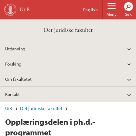
Hopp til hovedinnhold
English
Meny
Søk
Det juridiske fakultet
Utdanning
Forsking
Om fakultetet
Kontakt
UiB
Det juridiske fakultet
Opplæringsdelen i ph.d.-
programmet