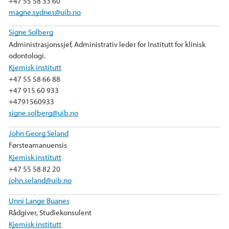
+47 55 58 33 60
magne.sydnes@uib.no
Signe Solberg
Administrasjonssjef, Administrativ leder for Institutt for klinisk
odontologi.
Kjemisk institutt
+47 55 58 66 88
+47 915 60 933
+4791560933
signe.solberg@uib.no
John Georg Seland
Førsteamanuensis
Kjemisk institutt
+47 55 58 82 20
john.seland@uib.no
Unni Lange Buanes
Rådgiver, Studiekonsulent
Kjemisk institutt