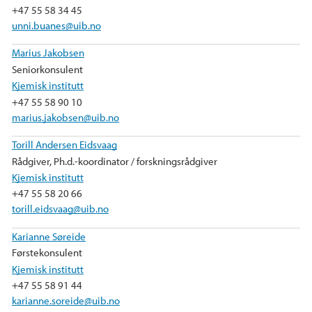
+47 55 58 34 45
unni.buanes@uib.no
Marius Jakobsen
Seniorkonsulent
Kjemisk institutt
+47 55 58 90 10
marius.jakobsen@uib.no
Torill Andersen Eidsvaag
Rådgiver, Ph.d.-koordinator / forskningsrådgiver
Kjemisk institutt
+47 55 58 20 66
torill.eidsvaag@uib.no
Karianne Søreide
Førstekonsulent
Kjemisk institutt
+47 55 58 91 44
karianne.soreide@uib.no