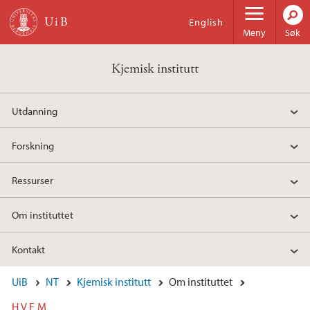
Hopp til hovedinnhold
English
Meny
Søk
Kjemisk institutt
Utdanning
Forskning
Ressurser
Om instituttet
Kontakt
UiB
NT
Kjemisk institutt
Om instituttet
HVEM