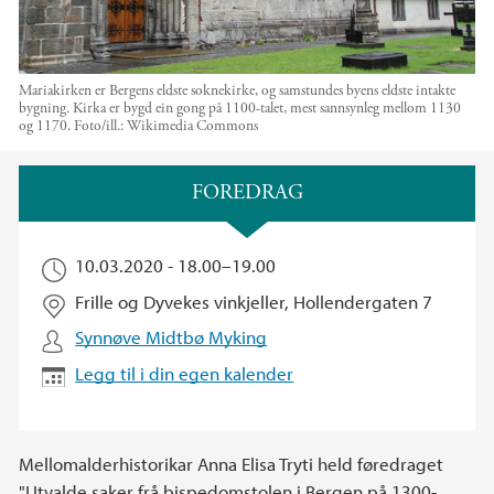
Mariakirken er Bergens eldste soknekirke, og samstundes byens eldste intakte
bygning. Kirka er bygd ein gong på 1100-talet, mest sannsynleg mellom 1130
og 1170.
Foto/ill.:
Wikimedia Commons
Hovedinnhold
FOREDRAG
10.03.2020 -
18.00
–
19.00
Frille og Dyvekes vinkjeller, Hollendergaten 7
Synnøve Midtbø Myking
Legg til i din egen kalender
Mellomalderhistorikar Anna Elisa Tryti held føredraget
"Utvalde saker frå bispedomstolen i Bergen på 1300-