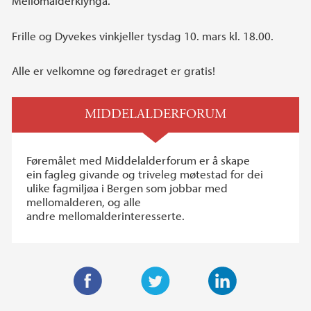
Mellomalderklynga.
Frille og Dyvekes vinkjeller tysdag 10. mars kl. 18.00.
Alle er velkomne og føredraget er gratis!
MIDDELALDERFORUM
Føremålet med Middelalderforum er å skape
ein fagleg givande og triveleg møtestad for dei
ulike fagmiljøa i Bergen som jobbar med
mellomalderen, og alle
andre mellomalderinteresserte.
F
T
L