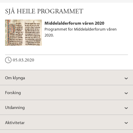
a
w
i
SJÅ HEILE PROGRAMMET
c
i
n
e
t
k
Middelalderforum våren 2020
b
t
e
Programmet for Middelalderforum våren
o
e
d
2020.
o
r
I
k
n
05.03.2020
Om klynga
Forsking
Utdanning
Aktivitetar