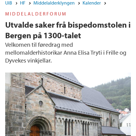
UiB
HF
Middelalderklyngen
Kalender
MIDDELALDERFORUM
Utvalde saker frå bispedomstolen i
Bergen på 1300-talet
Velkomen til føredrag med
mellomalderhistorikar Anna Elisa Tryti i Frille og
Dyvekes vinkjellar.