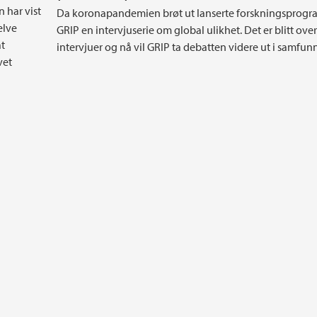
 har vist
Da koronapandemien brøt ut lanserte forskningsprog
elve
GRIP en intervjuserie om global ulikhet. Det er blitt over
at
intervjuer og nå vil GRIP ta debatten videre ut i samfunn
vet