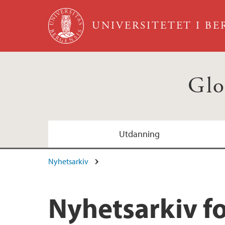
Hopp til hovedinnhold
UNIVERSITETET I B
Glo
Utdanning
Nyhetsarkiv
Nyhetsarkiv f