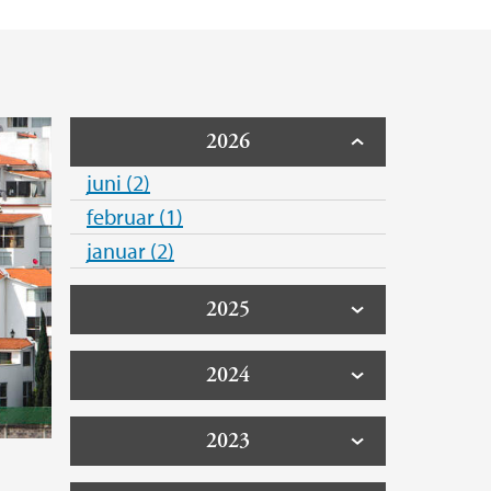
2026
juni (2)
februar (1)
januar (2)
2025
2024
2023