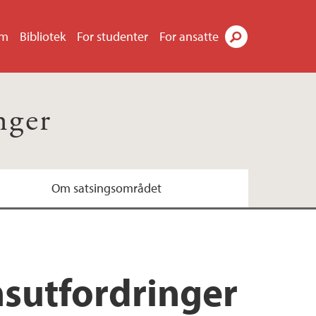
um
Bibliotek
For studenter
For ansatte
Søk
nger
Om satsingsområdet
nsutfordringer