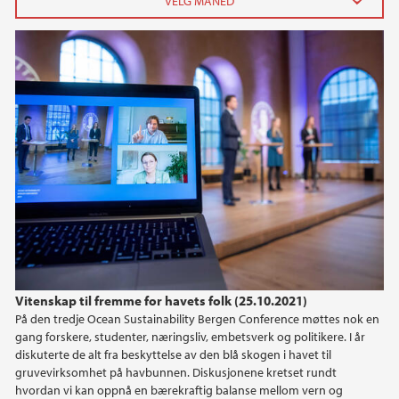
2026
juni (2)
februar (1)
januar (2)
2025
2024
2023
Vitenskap til fremme for havets folk (25.10.2021)
2022
På den tredje Ocean Sustainability Bergen Conference møttes nok en
gang forskere, studenter, næringsliv, embetsverk og politikere. I år
2021
diskuterte de alt fra beskyttelse av den blå skogen i havet til
gruvevirksomhet på havbunnen. Diskusjonene kretset rundt
hvordan vi kan oppnå en bærekraftig balanse mellom vern og
2020