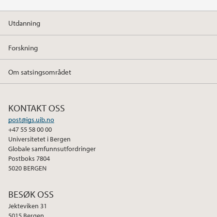
Utdanning
Forskning
Om satsingsområdet
KONTAKT OSS
post@igs.uib.no
+47 55 58 00 00
Universitetet i Bergen
Globale samfunnsutfordringer
Postboks 7804
5020 BERGEN
BESØK OSS
Jekteviken 31
5015 Bergen