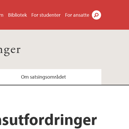
um
Bibliotek
For studenter
For ansatte
Søk
nger
Om satsingsområdet
nsutfordringer