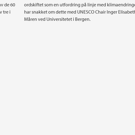
av de 60
ordskiftet som en utfordring på linje med klimaendringe
 tre i
har snakket om dette med UNESCO Chair Inger Elisabet
Måren ved Universitetet i Bergen.