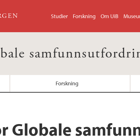
ERGEN
Studier
Forskning
Om UiB
Muse
bale samfunnsutfordri
Forskning
or Globale samfun