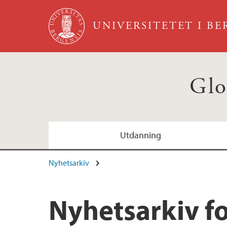
Hopp til hovedinnhold
UNIVERSITETET I B
Glo
Utdanning
Nyhetsarkiv
Nyhetsarkiv f