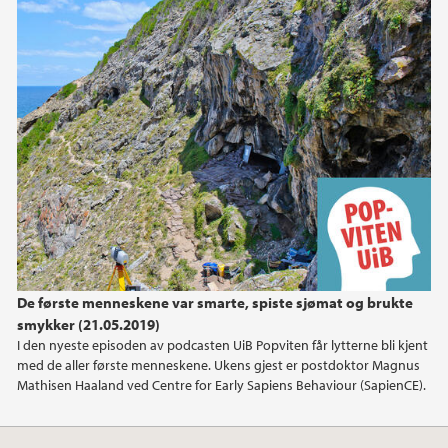
2023
november (1)
oktober (1)
juni (1)
2022
2020
2019
De første menneskene var smarte, spiste sjømat og brukte
2018
smykker (21.05.2019)
I den nyeste episoden av podcasten UiB Popviten får lytterne bli kjent
2017
med de aller første menneskene. Ukens gjest er postdoktor Magnus
Mathisen Haaland ved Centre for Early Sapiens Behaviour (SapienCE).