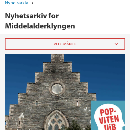
Nyhetsarkiv
Nyhetsarkiv for
Middelalderklyngen
2025
desember (2)
september (1)
juli (1)
juni (1)
mai (2)
januar (1)
2024