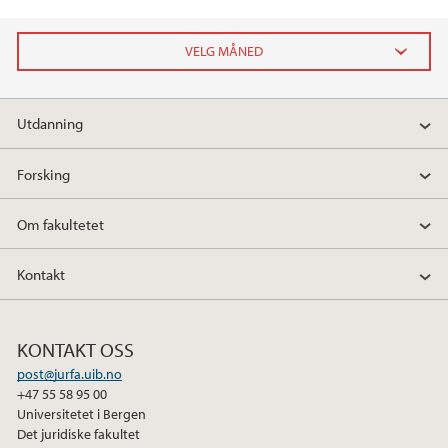
2026
Utdanning
juni (2)
januar (2)
Forsking
2025
Om fakultetet
2024
Kontakt
2023
KONTAKT OSS
2022
post@jurfa.uib.no
+47 55 58 95 00
2021
Universitetet i Bergen
Det juridiske fakultet