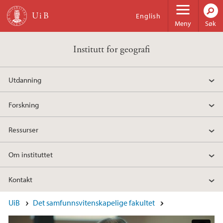
Hopp til hovedinnhold
English
Meny
Søk
Institutt for geografi
Utdanning
Forskning
Ressurser
Om instituttet
Kontakt
Hovedinnhold
UiB
Det samfunnsvitenskapelige fakultet
Bachelor i geografi, UiB