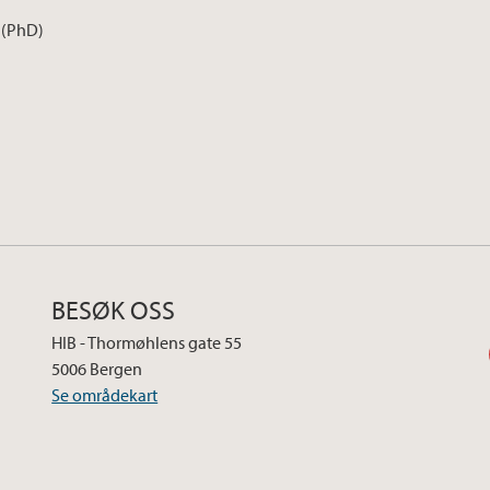
 (PhD)
r
BESØK OSS
HIB - Thormøhlens gate 55
5006 Bergen
Se områdekart