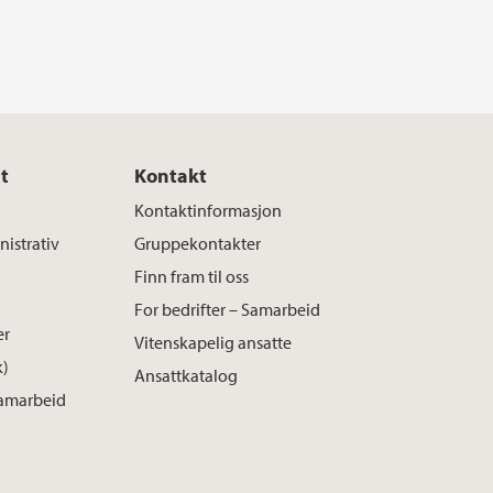
t
Kontakt
Kontaktinformasjon
istrativ
Gruppekontakter
Finn fram til oss
For bedrifter – Samarbeid
er
Vitenskapelig ansatte
k)
Ansattkatalog
Samarbeid