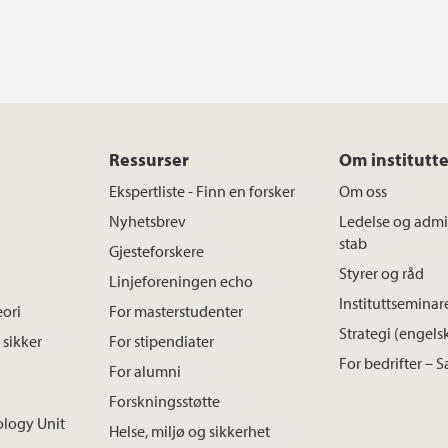
Ressurser
Om institutte
Ekspertliste - Finn en forsker
Om oss
Nyhetsbrev
Ledelse og admin
stab
Gjesteforskere
Styrer og råd
Linjeforeningen echo
Instituttseminar
ori
For masterstudenter
Strategi (engels
 sikker
For stipendiater
For bedrifter – 
For alumni
Forskningsstøtte
ology Unit
Helse, miljø og sikkerhet