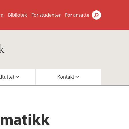
um
Bibliotek
For studenter
For ansatte
Søk
k
ituttet
Kontakt
rmatikk?
tikk
o
ormatikk
sikker kommunikasjon
e