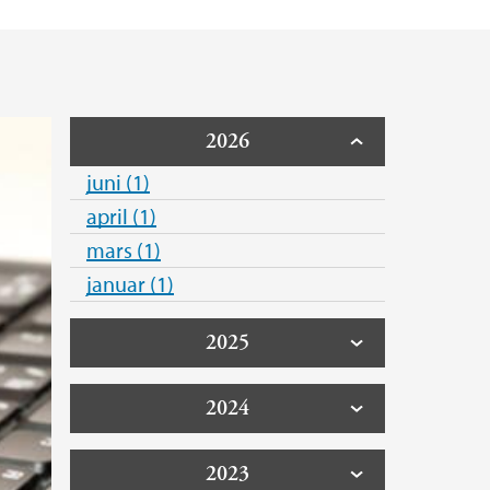
gy Unit (CBU)
matikk
2026
juni (1)
april (1)
mars (1)
januar (1)
2025
2024
2023