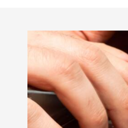
Utveksling
Visualisering
For alumni
Linjeforeningen echo
Forskerutdanning (PhD)
Helse, miljø og sikkerhet
Beregning av karaktersnitt
Prestisjeprosjekter
UiB Kvante