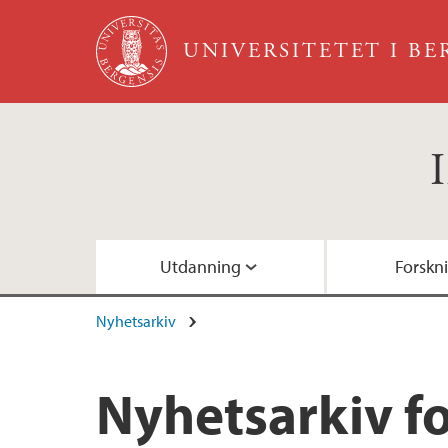
Hopp til hovedinnhold
UNIVERSITETET I B
Utdanning
Forskn
Nyhetsarkiv
Våre bachelorprogram
Algoritmer
Ekspertliste - Finn en forsker
Ledelse og administrativ stab
Gruppekontakter
Våre masterprogram
Didaktikk
Gjesteforskere
Instituttseminarer
For bedrifter – Samarbeid
Nyhetsarkiv fo
Emner
Programmeringsteori
For masterstudenter
For bedrifter – Samarbeid
Ansattkatalog