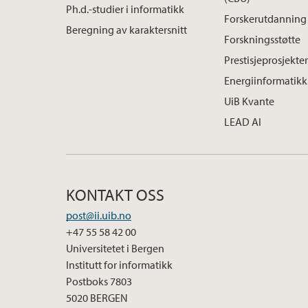
Ph.d.-studier i informatikk
Forskerutdanning
Beregning av karaktersnitt
Forskningsstøtte
Prestisjeprosjekte
Energiinformatikk
UiB Kvante
LEAD AI
KONTAKT OSS
post@ii.uib.no
+47 55 58 42 00
Universitetet i Bergen
Institutt for informatikk
Postboks 7803
5020 BERGEN