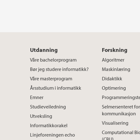
Utdanning
Forskning
Våre bachelorprogram
Algoritmer
Bør jeg studere informatikk?
Maskinlæring
Våre masterprogram
Didaktikk
Årsstudium i informatikk
Optimering
Emner
Programmeringste
Studieveiledning
Selmersenteret for
kommunikasjon
Utveksling
Visualisering
Informatikkorakel
Computational Bi
Linjeforeningen echo
(CBU)