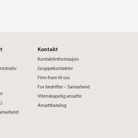
t
Kontakt
Kontaktinformasjon
istrativ
Gruppekontakter
Finn fram til oss
For bedrifter – Samarbeid
er
Vitenskapelig ansatte
k)
Ansattkatalog
Samarbeid