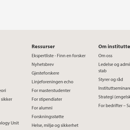
Ressurser
Om institutte
Ekspertliste - Finn en forsker
Om oss
Nyhetsbrev
Ledelse og admin
stab
Gjesteforskere
Styrer og råd
Linjeforeningen echo
Instituttseminar
ori
For masterstudenter
Strategi (engels
 sikker
For stipendiater
For bedrifter – 
For alumni
Forskningsstøtte
ology Unit
Helse, miljø og sikkerhet