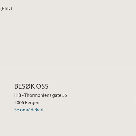
 (PhD)
r
BESØK OSS
HIB - Thormøhlens gate 55
5006 Bergen
Se områdekart