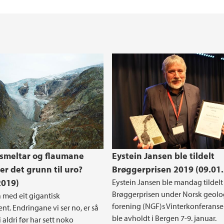
smeltar og flaumane
Eystein Jansen ble tildelt
 er det grunn til uro?
Brøggerprisen 2019 (09.01
2019)
Eystein Jansen ble mandag tildelt
Brøggerprisen under Norsk geolo
å med eit gigantisk
forening (NGF)s Vinterkonferans
nt. Endringane vi ser no, er så
ble avholdt i Bergen 7-9. januar.
i aldri før har sett noko