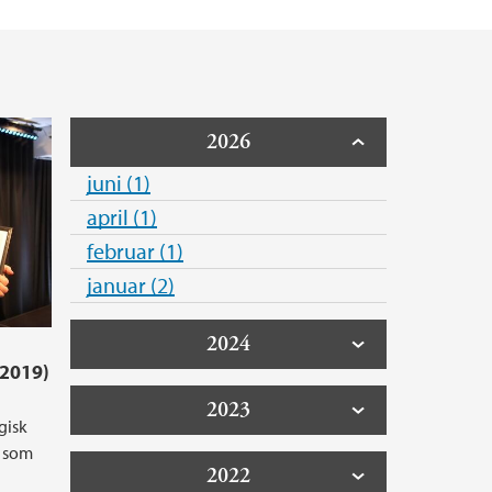
2026
juni (1)
april (1)
februar (1)
januar (2)
2024
.2019)
2023
gisk
e som
2022