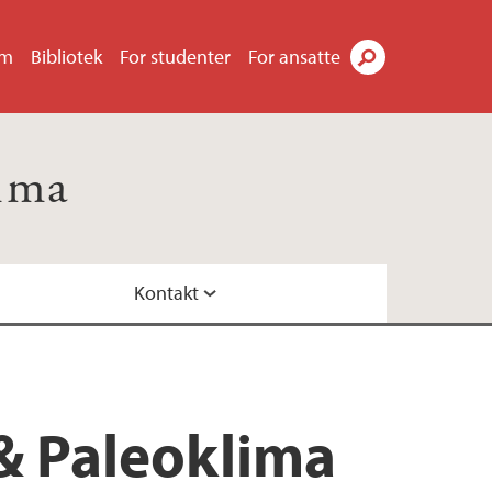
um
Bibliotek
For studenter
For ansatte
Søk
ima
Kontakt
& Paleoklima