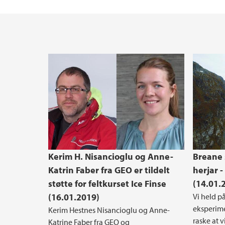
Kerim H. Nisancioglu og Anne-
Breane 
Katrin Faber fra GEO er tildelt
herjar -
støtte for feltkurset Ice Finse
(14.01.
(16.01.2019)
Vi held p
eksperime
Kerim Hestnes Nisancioglu og Anne-
raske at v
Katrine Faber fra GEO og