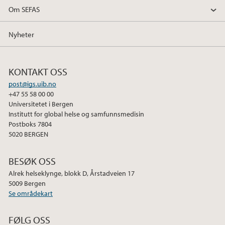
Om SEFAS
Nyheter
KONTAKT OSS
post@igs.uib.no
+47 55 58 00 00
Universitetet i Bergen
Institutt for global helse og samfunnsmedisin
Postboks 7804
5020 BERGEN
BESØK OSS
Alrek helseklynge, blokk D, Årstadveien 17
5009 Bergen
Se områdekart
FØLG OSS