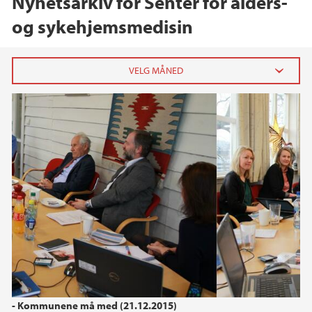
Nyhetsarkiv for Senter for alders-
og sykehjemsmedisin
2024
desember (1)
oktober (1)
juni (1)
2023
2022
2021
- Kommunene må med (21.12.2015)
2020