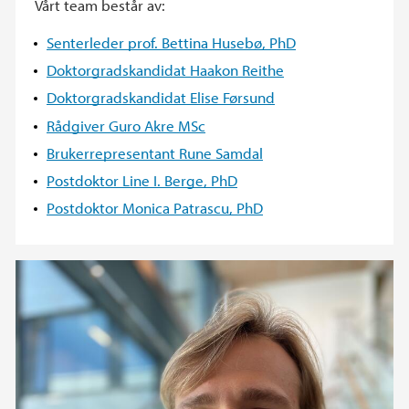
Vårt team består av:
Senterleder prof. Bettina Husebø, PhD
Doktorgradskandidat Haakon Reithe
Doktorgradskandidat Elise Førsund
Rådgiver Guro Akre MSc
Brukerrepresentant Rune Samdal
Postdoktor Line I. Berge, PhD
Postdoktor Monica Patrascu, PhD