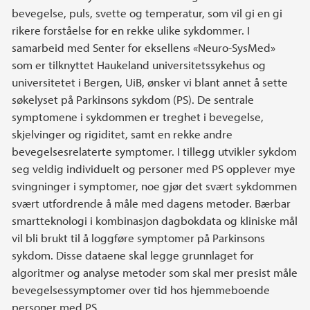
bevegelse, puls, svette og temperatur, som vil gi en gi
rikere forståelse for en rekke ulike sykdommer. I
samarbeid med Senter for eksellens «Neuro-SysMed»
som er tilknyttet Haukeland universitetssykehus og
universitetet i Bergen, UiB, ønsker vi blant annet å sette
søkelyset på Parkinsons sykdom (PS). De sentrale
symptomene i sykdommen er treghet i bevegelse,
skjelvinger og rigiditet, samt en rekke andre
bevegelsesrelaterte symptomer. I tillegg utvikler sykdom
seg veldig individuelt og personer med PS opplever mye
svingninger i symptomer, noe gjør det svært sykdommen
svært utfordrende å måle med dagens metoder. Bærbar
smartteknologi i kombinasjon dagbokdata og kliniske mål
vil bli brukt til å loggføre symptomer på Parkinsons
sykdom. Disse dataene skal legge grunnlaget for
algoritmer og analyse metoder som skal mer presist måle
bevegelsessymptomer over tid hos hjemmeboende
personer med PS.