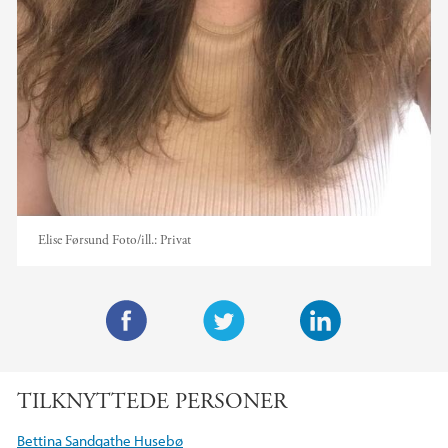
Elise Førsund
Foto/ill.:
Privat
F
T
L
a
w
i
TILKNYTTEDE PERSONER
c
i
n
e
t
k
Bettina Sandgathe Husebø