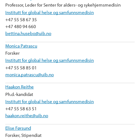
b
t
e
Professor, Leder for Senter for alders- og sykehjemsmedisin
o
e
d
Institutt for global helse og samfunnsmedisin
o
r
I
+47 55 58 67 35
k
n
+47 480 94 660
bettina.husebo@uib.no
Monica Patrascu
Forsker
Institutt for global helse og samfunnsmedisin
+47 55 58 85 01
monica.patrascu@uib.no
Haakon Reithe
Ph.d.-kandidat
Institutt for global helse og samfunnsmedisin
+47 55 58 63 51
haakon.reithe@uib.no
Elise Førsund
Forsker, Stipendiat