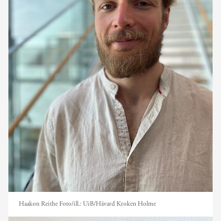
Haakon Reithe
Foto/ill.:
UiB/Håvard Kroken Holme