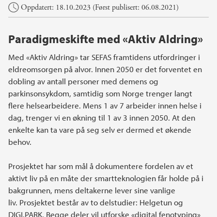
Hovedinnhold
Oppdatert: 18.10.2023 (Først publisert: 06.08.2021)
Paradigmeskifte med «Aktiv Aldring»
Med «Aktiv Aldring» tar SEFAS framtidens utfordringer i
eldreomsorgen på alvor. Innen 2050 er det forventet en
dobling av antall personer med demens og
parkinsonsykdom, samtidig som Norge trenger langt
flere helsearbeidere. Mens 1 av 7 arbeider innen helse i
dag, trenger vi en økning til 1 av 3 innen 2050. At den
enkelte kan ta vare på seg selv er dermed et økende
behov.
Prosjektet har som mål å dokumentere fordelen av et
aktivt liv på en måte der smartteknologien får holde på i
bakgrunnen, mens deltakerne lever sine vanlige
liv. Prosjektet består av to delstudier: Helgetun og
DIGI.PARK. Begge deler vil utforske «digital fenotyping»