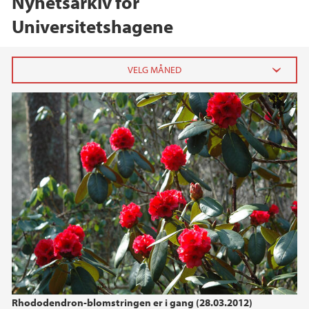
Nyhetsarkiv for
Universitetshagene
2026
mai (1)
mars (1)
2025
2024
2023
2022
Rhododendron-blomstringen er i gang (28.03.2012)