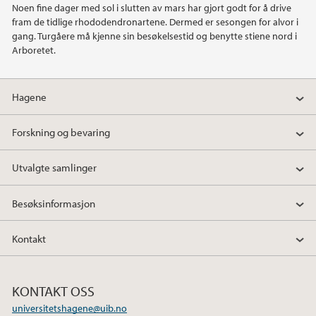
Noen fine dager med sol i slutten av mars har gjort godt for å drive
2021
fram de tidlige rhododendronartene. Dermed er sesongen for alvor i
gang. Turgåere må kjenne sin besøkelsestid og benytte stiene nord i
2020
Arboretet.
2019
Hagene
2018
Forskning og bevaring
2017
Utvalgte samlinger
2016
Besøksinformasjon
2015
Kontakt
2014
KONTAKT OSS
2013
universitetshagene@uib.no