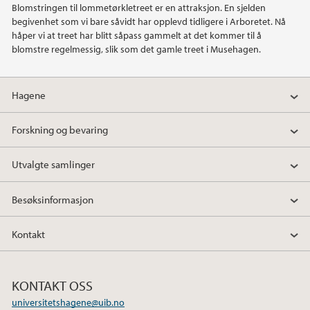
Blomstringen til lommetørkletreet er en attraksjon. En sjelden
begivenhet som vi bare såvidt har opplevd tidligere i Arboretet. Nå
2020
håper vi at treet har blitt såpass gammelt at det kommer til å
blomstre regelmessig, slik som det gamle treet i Musehagen.
2019
Hagene
2018
Forskning og bevaring
2017
Utvalgte samlinger
2016
Besøksinformasjon
2015
Kontakt
2014
2012
KONTAKT OSS
universitetshagene@uib.no