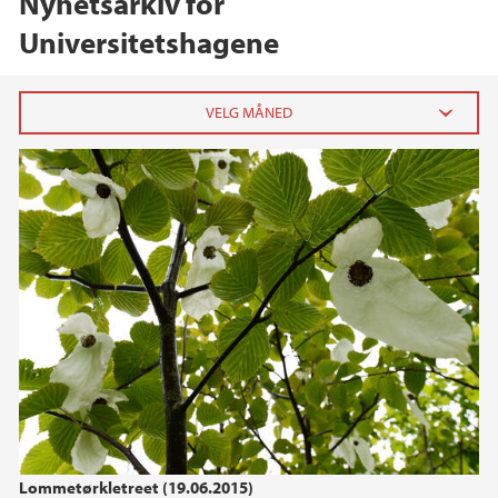
Nyhetsarkiv for
Universitetshagene
2026
mai (1)
2025
2024
2023
2022
Lommetørkletreet (19.06.2015)
2021