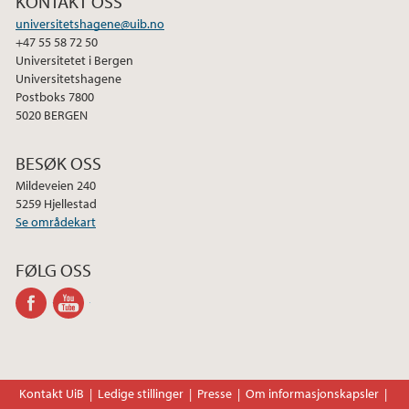
KONTAKT OSS
universitetshagene@uib.no
2020
+47 55 58 72 50
Universitetet i Bergen
Universitetshagene
2019
Postboks 7800
5020 BERGEN
2018
BESØK OSS
2017
Mildeveien 240
5259 Hjellestad
Se områdekart
2016
FØLG OSS
2015
facebook
youtube-
2014
channel
2012
Kontakt UiB
Ledige stillinger
Presse
Om informasjonskapsler