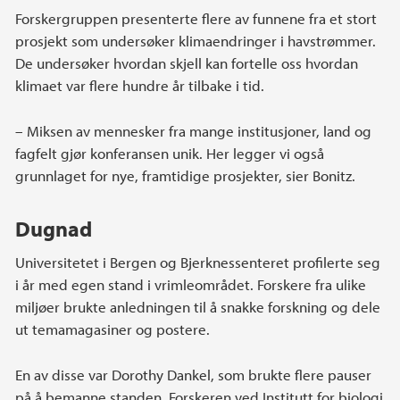
Forskergruppen presenterte flere av funnene fra et stort
prosjekt som undersøker klimaendringer i havstrømmer.
De undersøker hvordan skjell kan fortelle oss hvordan
klimaet var flere hundre år tilbake i tid.
– Miksen av mennesker fra mange institusjoner, land og
fagfelt gjør konferansen unik. Her legger vi også
grunnlaget for nye, framtidige prosjekter, sier Bonitz.
Dugnad
Universitetet i Bergen og Bjerknessenteret profilerte seg
i år med egen stand i vrimleområdet. Forskere fra ulike
miljøer brukte anledningen til å snakke forskning og dele
ut temamagasiner og postere.
En av disse var Dorothy Dankel, som brukte flere pauser
på å bemanne standen. Forskeren ved Institutt for biologi