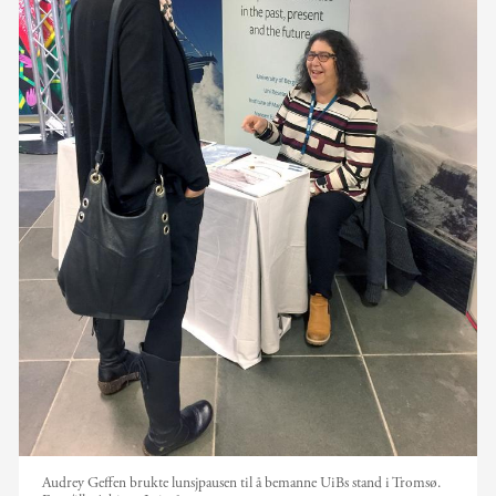
Audrey Geffen brukte lunsjpausen til å bemanne UiBs stand i Tromsø.