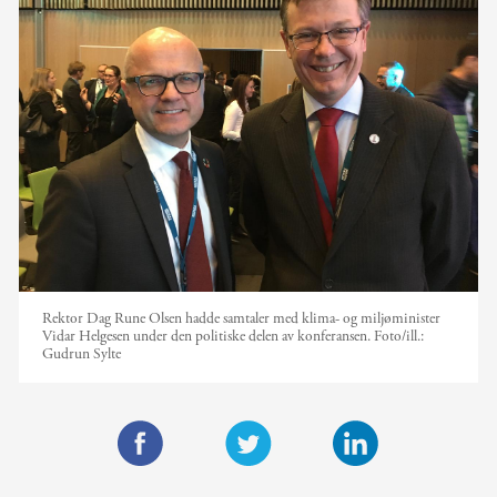
Rektor Dag Rune Olsen hadde samtaler med klima- og miljøminister
Vidar Helgesen under den politiske delen av konferansen.
Foto/ill.:
Gudrun Sylte
F
T
L