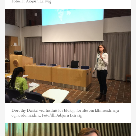
Foto/ill.:
Asbjørn Leirvåg
Dorothy Dankel ved Instiutt for biologi fortalte om klimaendringer
og nordområdene.
Foto/ill.:
Asbjørn Leirvåg