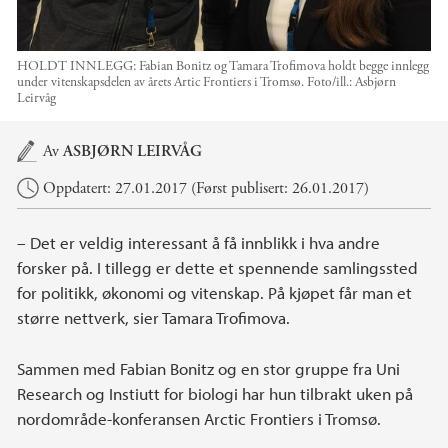
HOLDT INNLEGG: Fabian Bonitz og Tamara Trofimova holdt begge innlegg
under vitenskapsdelen av årets Artic Frontiers i Tromsø.
Foto/ill.:
Asbjørn
Leirvåg
Hovedinnhold
Av
ASBJØRN LEIRVÅG
Oppdatert: 27.01.2017 (Først publisert: 26.01.2017)
– Det er veldig interessant å få innblikk i hva andre
forsker på. I tillegg er dette et spennende samlingssted
for politikk, økonomi og vitenskap. På kjøpet får man et
større nettverk, sier Tamara Trofimova.
Sammen med Fabian Bonitz og en stor gruppe fra Uni
Research og Instiutt for biologi har hun tilbrakt uken på
nordområde-konferansen Arctic Frontiers i Tromsø.