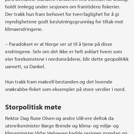
holdt innlegg under sesjonen om framtidens fiskerier.
Der trakk hun fram behovet for tverrfaglighet for å gi
myndighetene godt beslutningsgrunnlag for tiltak mot
klimaendringene.
– Paradokset er at Norge ser ut til å tjene på disse
endringene. Selv om det ikke er helt avklart hvem som
eier forekomstene i nordområdene, blir dette geopolitikk
uansett, sa Dankel.
Hun trakk fram makrell-bestanden og det lovende
snøkrabbe-fisket som eksempler på store verdier i nord.
Storpolitisk møte
Rektor Dag Rune Olsen og andre UiB-ere deltok da
utenriksminister Børge Brende og klima- og miljø- og
klimaminister Vidar Helgesen hadde sesjoner mandag og