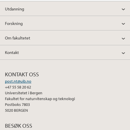
a
w
i
Utdanning
c
i
n
e
t
k
Forskning
b
t
e
o
e
d
Om fakultetet
o
r
I
k
n
Kontakt
KONTAKT OSS
post.nt@uib.no
+47 55 58 20 62
Universitetet i Bergen
Fakultet for naturvitenskap og teknologi
Postboks 7803
5020 BERGEN
BESØK OSS