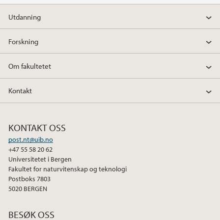
a
w
i
Utdanning
c
i
n
e
t
k
Forskning
b
t
e
o
e
d
Om fakultetet
o
r
I
k
n
Kontakt
KONTAKT OSS
post.nt@uib.no
+47 55 58 20 62
Universitetet i Bergen
Fakultet for naturvitenskap og teknologi
Postboks 7803
5020 BERGEN
BESØK OSS