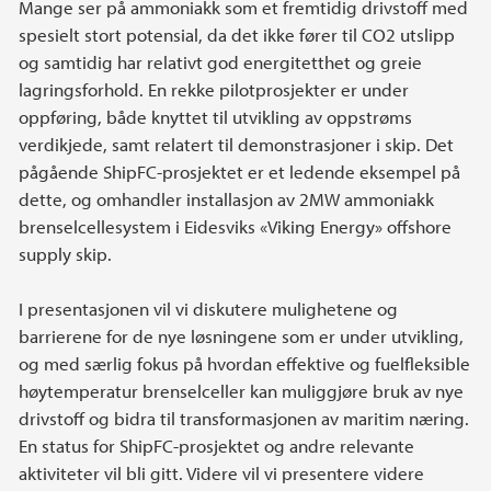
Mange ser på ammoniakk som et fremtidig drivstoff med
spesielt stort potensial, da det ikke fører til CO2 utslipp
og samtidig har relativt god energitetthet og greie
lagringsforhold. En rekke pilotprosjekter er under
oppføring, både knyttet til utvikling av oppstrøms
verdikjede, samt relatert til demonstrasjoner i skip. Det
pågående ShipFC-prosjektet er et ledende eksempel på
dette, og omhandler installasjon av 2MW ammoniakk
brenselcellesystem i Eidesviks «Viking Energy» offshore
supply skip.
I presentasjonen vil vi diskutere mulighetene og
barrierene for de nye løsningene som er under utvikling,
og med særlig fokus på hvordan effektive og fuelfleksible
høytemperatur brenselceller kan muliggjøre bruk av nye
drivstoff og bidra til transformasjonen av maritim næring.
En status for ShipFC-prosjektet og andre relevante
aktiviteter vil bli gitt. Videre vil vi presentere videre