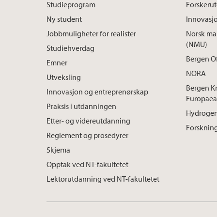
Studieprogram
Forskeru
Ny student
Innovasj
Jobbmuligheter for realister
Norsk mar
(NMU)
Studiehverdag
Bergen O
Emner
NORA
Utveksling
Bergen K
Innovasjon og entreprenørskap
Europaea
Praksis i utdanningen
Hydrogen
Etter- og videreutdanning
Forskning
Reglement og prosedyrer
Skjema
Opptak ved NT-fakultetet
Lektorutdanning ved NT-fakultetet