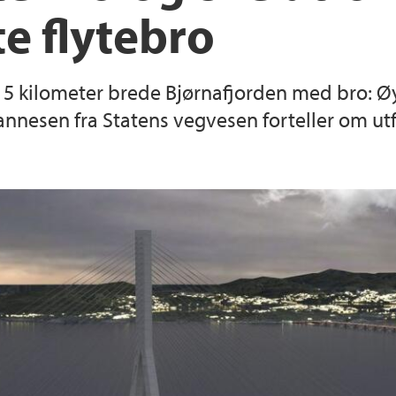
e flytebro
Praksis i utdanning
Forskningssenter i r
Helse, miljø og sikk
 5 kilometer brede Bjørnafjorden med bro: 
Reglement og prose
Studentorganisasjon
nesen fra Statens vegvesen forteller om utfo
Opptak ved NT-fakul
For ansatte ved faku