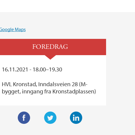
FOREDRAG
16.11.2021 - 18.00–19.30
HVL Kronstad, Inndalsveien 28 (M-
bygget, inngang fra Kronstadplassen)
F
T
L