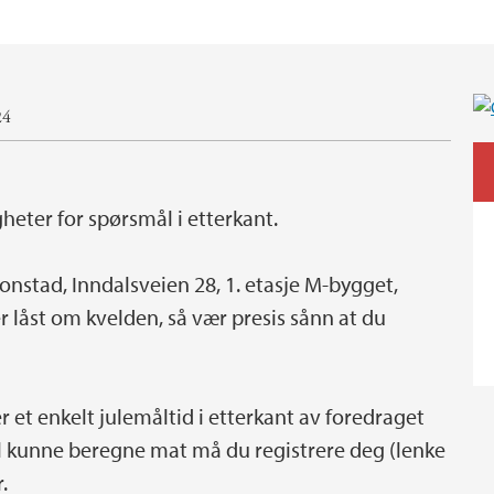
24
gheter for spørsmål i etterkant.
nstad, Inndalsveien 28, 1. etasje M-bygget,
 låst om kvelden, så vær presis sånn at du
er et enkelt julemåltid i etterkant av foredraget
 skal kunne beregne mat må du registrere deg (lenke
r.