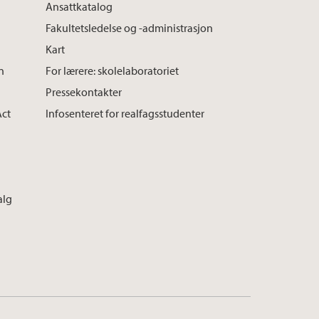
Ansattkatalog
Fakultetsledelse og -administrasjon
Kart
n
For lærere: skolelaboratoriet
Pressekontakter
Act
Infosenteret for realfagsstudenter
alg