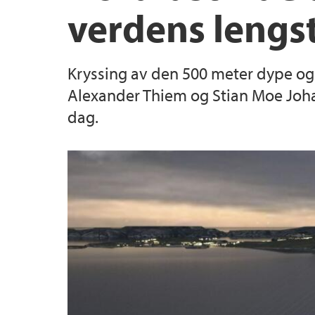
verdens lengst
Innovasjon og entreprenørskap
Hydrogenforskning på UiB
Institutter, sentre og enheter
Kryssing av den 500 meter dype og
Etter- og videreutdanning
Pedagogisk akademi
Alexander Thiem og Stian Moe Johan
dag.
Skjema
Prisar og utmerkingar
Lektorutdanning ved NT-fakultetet
Hjertestartere ved NT-fakultetet