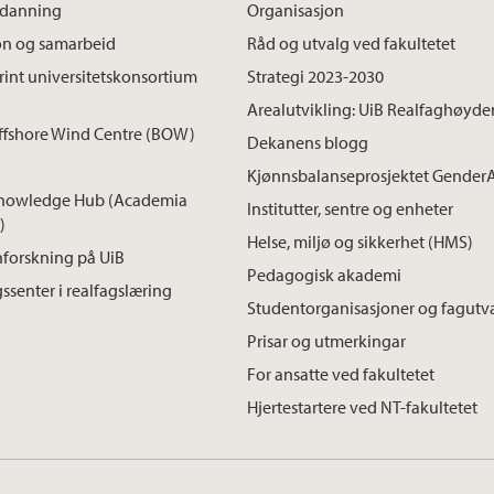
tdanning
Organisasjon
on og samarbeid
Råd og utvalg ved fakultetet
int universitetskonsortium
Strategi 2023-2030
Arealutvikling: UiB Realfaghøyde
ffshore Wind Centre (BOW)
Dekanens blogg
Kjønnsbalanseprosjektet Gender
nowledge Hub (Academia
Institutter, sentre og enheter
)
Helse, miljø og sikkerhet (HMS)
forskning på UiB
Pedagogisk akademi
ssenter i realfagslæring
Studentorganisasjoner og fagutv
Prisar og utmerkingar
For ansatte ved fakultetet
Hjertestartere ved NT-fakultetet