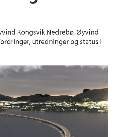
en
ealfagslæring
erhet (HMS)
Øyvind Kongsvik Nedrebø, Øyvind
dyrer
er og fagutvalg
rdringer, utredninger og status i
tetet
ltetet