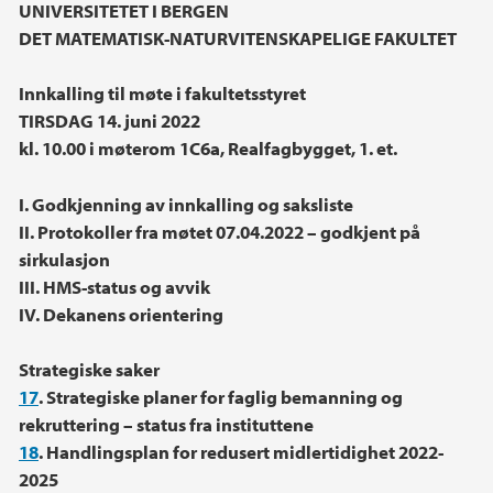
Hovedinnhold
UNIVERSITETET I BERGEN
DET MATEMATISK-NATURVITENSKAPELIGE FAKULTET
Innkalling til møte i fakultetsstyret
TIRSDAG 14. juni 2022
kl. 10.00 i møterom 1C6a, Realfagbygget, 1. et.
I. Godkjenning av innkalling og saksliste
II. Protokoller fra møtet 07.04.2022 – godkjent på
sirkulasjon
III. HMS-status og avvik
IV. Dekanens orientering
Strategiske saker
17
. Strategiske planer for faglig bemanning og
rekruttering – status fra instituttene
18
. Handlingsplan for redusert midlertidighet 2022-
2025