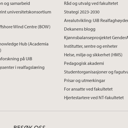
on og samarbeid
Råd og utvalg ved fakultetet
int universitetskonsortium
Strategi 2023-2030
Arealutvikling: UiB Realfaghøyde
ffshore Wind Centre (BOW)
Dekanens blogg
Kjønnsbalanseprosjektet Gender
nowledge Hub (Academia
Institutter, sentre og enheter
)
Helse, miljø og sikkerhet (HMS)
forskning på UiB
Pedagogisk akademi
ssenter i realfagslæring
Studentorganisasjoner og fagutv
Prisar og utmerkingar
For ansatte ved fakultetet
Hjertestartere ved NT-fakultetet
BESØK OSS