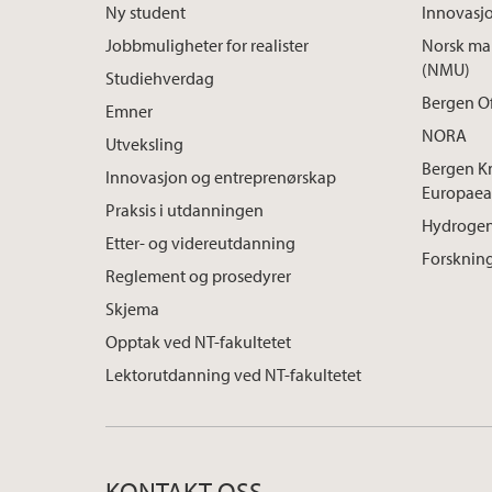
Ny student
Innovasj
Jobbmuligheter for realister
Norsk mar
(NMU)
Studiehverdag
Bergen O
Emner
NORA
Utveksling
Bergen K
Innovasjon og entreprenørskap
Europaea
Praksis i utdanningen
Hydrogen
Etter- og videreutdanning
Forskning
Reglement og prosedyrer
Skjema
Opptak ved NT-fakultetet
Lektorutdanning ved NT-fakultetet
KONTAKT OSS