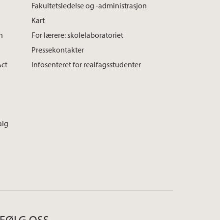
Fakultetsledelse og -administrasjon
Kart
n
For lærere: skolelaboratoriet
Pressekontakter
Act
Infosenteret for realfagsstudenter
alg
FØLG OSS