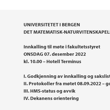
Innovasjon og entreprenørskap
Hydrogenforskning på UiB
Institutter, sentre og enheter
UNIVERSITETET I BERGEN
Hovedinnhold
Etter- og videreutdanning
Pedagogisk akademi
DET MATEMATISK-NATURVITENSKAPEL
Skjema
Prisar og utmerkingar
Innkalling til møte i fakultetsstyret
ONSDAG 07. desember 2022
Lektorutdanning ved NT-fakultetet
Hjertestartere ved NT-fakultetet
kl. 10.00 – Hotell Terminus
I. Godkjenning av innkalling og sakslis
II. Protokoller fra møtet 08.09.2022 – 
III. HMS-status og avvik
IV. Dekanens orientering