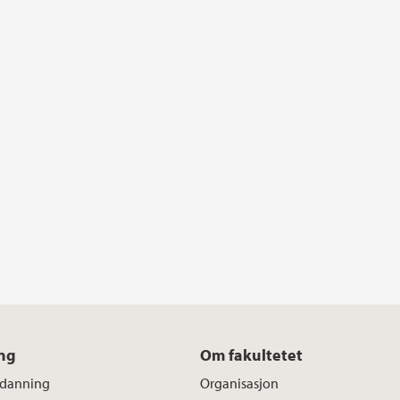
ng
Om fakultetet
tdanning
Organisasjon