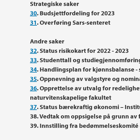
Strategiske saker
30
. Budsjettfordeling for 2023
31
. Overføring Sars-senteret
Andre saker
32
. Status risikokart for 2022 - 2023
33
. Studenttall og studiegjennomføri
34
. Handlingsplan for kjønnsbalanse - 
35
. Oppnevning av valgstyre og nomin
36
. Opprettelse av utvalg for redeligh
naturvitenskapelige fakultet
37
. Status bærekraftig økonomi – Instit
38. Vedtak om oppsigelse på grunn av 
39. Innstilling fra bedømmelseskomité