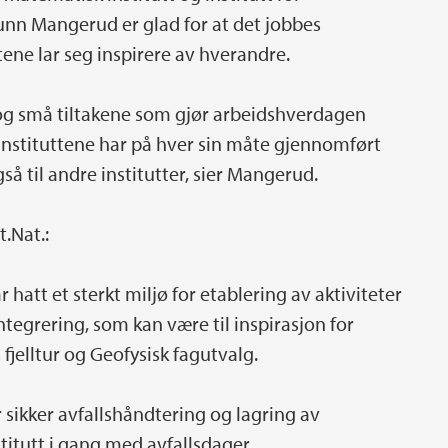
unn Mangerud er glad for at det jobbes
ene lar seg inspirere av hverandre.
g små tiltakene som gjør arbeidshverdagen
 instituttene har på hver sin måte gjennomført
så til andre institutter, sier Mangerud.
.Nat.:
att et sterkt miljø for etablering av aktiviteter
ntegrering, som kan være til inspirasjon for
 fjelltur og Geofysisk fagutvalg.
 sikker avfallshåndtering og lagring av
stitutt i gang med avfallsdager.