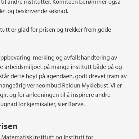
i til andre institutter. Komiteen berømmer også
det og beskrivende søknad.
tutt er glad for prisen og trekker frem gode
 oppbevaring, merking og avfallshandtering av
iske arbeidsmiljøet på mange institutt både på og
 står dette høyt på agendaen, godt drevet fram av
mangeårig verneombud Reidun Myklebust. Vi er
r, og for anledningen til å inspirere andre
sdugnad for kjemikalier, sier Børve.
risen
t, Matematisk institutt og Institutt for