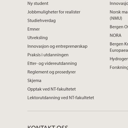
Ny student
Innovasj
Jobbmuligheter for realister
Norsk mar
(NMU)
Studiehverdag
Bergen O
Emner
NORA
Utveksling
Bergen K
Innovasjon og entreprenørskap
Europaea
Praksis i utdanningen
Hydrogen
Etter- og videreutdanning
Forskning
Reglement og prosedyrer
Skjema
Opptak ved NT-fakultetet
Lektorutdanning ved NT-fakultetet
KONTAKT OSS