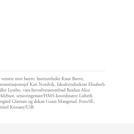
 venstre mot høyre: Instituttleder Knut Børve,
inistrasjonssjef Kari Nordvik, fakultetsdirektør Elisabeth
ller Lysebo, vara-hovedverneombud Reidun Alice
klebust, senioringeniør/HMS-koordinator Lisbeth
bsgård Glærum og dekan Gunn Mangerud.
Foto/ill.:
ristel Krossøy/UiB