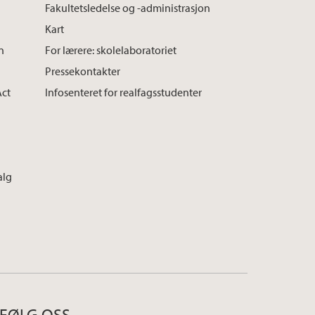
Fakultetsledelse og -administrasjon
Kart
n
For lærere: skolelaboratoriet
Pressekontakter
Act
Infosenteret for realfagsstudenter
alg
FØLG OSS