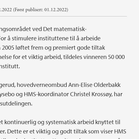
.2022 (Først publisert: 01.12.2022)
sningsområdet ved Det matematisk-
or å stimulere instituttene til å arbeide
 2005 løftet frem og premiert gode tiltak
else for et viktig arbeid, tildeles vinneren 50 000
nstitutt.
gerud, hovedverneombud Ann-Elise Olderbakk
 Lysebo og HMS-koordinator Christel Krossøy, har
isutdelingen.
et kontinuerlig og systematisk arbeid knyttet til
r. Dette er et viktig og godt tiltak som viser HMS