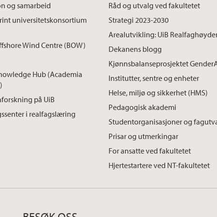
on og samarbeid
Råd og utvalg ved fakultetet
int universitetskonsortium
Strategi 2023-2030
Arealutvikling: UiB Realfaghøyde
ffshore Wind Centre (BOW)
Dekanens blogg
Kjønnsbalanseprosjektet Gender
nowledge Hub (Academia
Institutter, sentre og enheter
)
Helse, miljø og sikkerhet (HMS)
forskning på UiB
Pedagogisk akademi
ssenter i realfagslæring
Studentorganisasjoner og fagutv
Prisar og utmerkingar
For ansatte ved fakultetet
Hjertestartere ved NT-fakultetet
BESØK OSS