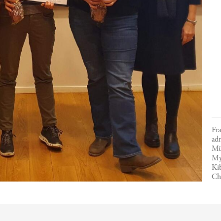
Fra
adm
Mü
My
Ki
Ch