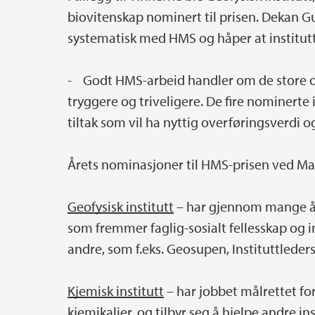
biovitenskap nominert til prisen. Dekan G
systematisk med HMS og håper at institutt
- Godt HMS-arbeid handler om de store o
tryggere og triveligere. De fire nominerte
tiltak som vil ha nyttig overføringsverdi og
Årets nominasjoner til HMS-prisen ved Mat
Geofysisk institutt
– har gjennom mange år h
som fremmer faglig-sosialt fellesskap og i
andre, som f.eks. Geosupen, Instituttleders
Kjemisk institutt
– har jobbet målrettet for
kjemikalier, og tilbyr seg å hjelpe andre in