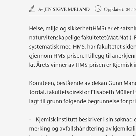
Hovedinnhold
Av
JIN SIGVE MÆLAND
Oppdatert: 04.12
Helse, miljø og sikkerhet(HMS) er et sat
naturvitenskapelige fakultetet(Mat.Nat.). F
systematisk med HMS, har fakultetet siden
gjennom HMS-prisen. I tillegg til anerkjenn
kr. Årets vinner av HMS-prisen er Kjemisk i
Komiteen, bestående av dekan Gunn Man
Jordal, fakultetsdirektør Elisabeth Müller
lagt til grunn følgende begrunnelse for pr
- Kjemisk institutt beskriver i sin søknad 
merking og avfallshåndtering av kjemikalie