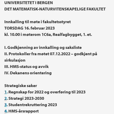
Hovedinnhold
UNIVERSITETET I BERGEN
DET MATEMATISK-NATURVITENSKAPELIGE FAKULTET
Innkalling til møte i fakultetsstyret
TORSDAG 16. februar 2023
kl. 10.00 i møterom 1C6a, Realfagbygget, 1. et.
I. Godkjenning av innkalling og saksliste
II. Protokoller fra møtet 07.12.2022 – godkjent på
sirkulasjon
III. HMS-status og avvik
IV. Dekanens orientering
Strategiske saker
1
. Regnskap for 2022 og overføring til 2023
2
. Strategi 2023-2030
3
. Studentrekruttering 2023
4
. HMS-årsrapport