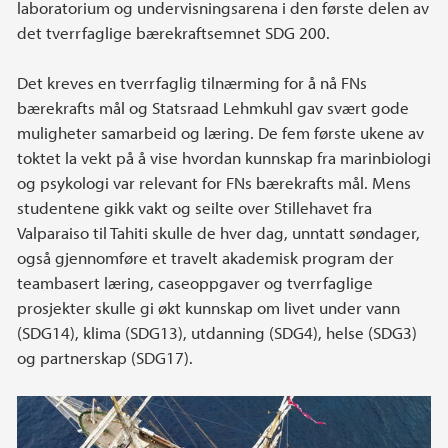
laboratorium og undervisningsarena i den første delen av
det tverrfaglige bærekraftsemnet SDG 200.
Det kreves en tverrfaglig tilnærming for å nå FNs
bærekrafts mål og Statsraad Lehmkuhl gav svært gode
muligheter samarbeid og læring. De fem første ukene av
toktet la vekt på å vise hvordan kunnskap fra marinbiologi
og psykologi var relevant for FNs bærekrafts mål. Mens
studentene gikk vakt og seilte over Stillehavet fra
Valparaiso til Tahiti skulle de hver dag, unntatt søndager,
også gjennomføre et travelt akademisk program der
teambasert læring, caseoppgaver og tverrfaglige
prosjekter skulle gi økt kunnskap om livet under vann
(SDG14), klima (SDG13), utdanning (SDG4), helse (SDG3)
og partnerskap (SDG17).