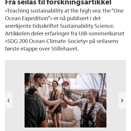
Fra seilas til forskningsartikkel
«Teaching sustainability at the high sea: the “One
Ocean Expedition”» er nå publisert i det
anerkjente tidsskriftet Sustainability Science.
Artikkelen deler erfaringer fra UiB-sommerkurset
«SDG 200 Ocean-Climate-Society» på seilasens
første etappe over Stillehavet.
e
k
a
b
l
N
i
e
T
s
t
e