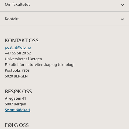
Om fakultetet
o
r
I
k
n
Kontakt
KONTAKT OSS
post.nt@uib.no
+47 55 58 20 62
Universitetet i Bergen
Fakultet for naturvitenskap og teknologi
Postboks 7803
5020 BERGEN
BESØK OSS
Allégaten 41
5007 Bergen
Se områdekart
FØLG OSS