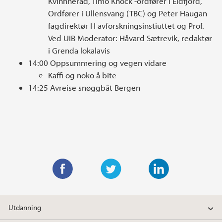
Kvinnherad, Timo Knock -ordfører i Eidfjord,
Ordfører i Ullensvang (TBC) og Peter Haugan
fagdirektør H avforskningsinstiuttet og Prof.
Ved UiB Moderator: Håvard Sætrevik, redaktør
i Grenda lokalavis
14:00 Oppsummering og vegen vidare
Kaffi og noko å bite
14:25 Avreise snøggbåt Bergen
F
T
L
a
w
i
Utdanning
c
i
n