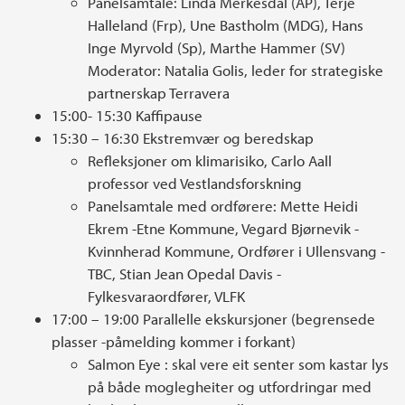
Panelsamtale: Linda Merkesdal (AP), Terje
Halleland (Frp), Une Bastholm (MDG), Hans
Inge Myrvold (Sp), Marthe Hammer (SV)
Moderator: Natalia Golis, leder for strategiske
partnerskap Terravera
15:00- 15:30 Kaffipause
15:30 – 16:30 Ekstremvær og beredskap
Refleksjoner om klimarisiko, Carlo Aall
professor ved Vestlandsforskning
Panelsamtale med ordførere: Mette Heidi
Ekrem -Etne Kommune, Vegard Bjørnevik -
Kvinnherad Kommune, Ordfører i Ullensvang -
TBC, Stian Jean Opedal Davis -
Fylkesvaraordfører, VLFK
17:00 – 19:00 Parallelle ekskursjoner (begrensede
plasser -påmelding kommer i forkant)
Salmon Eye : skal vere eit senter som kastar lys
på både moglegheiter og utfordringar med