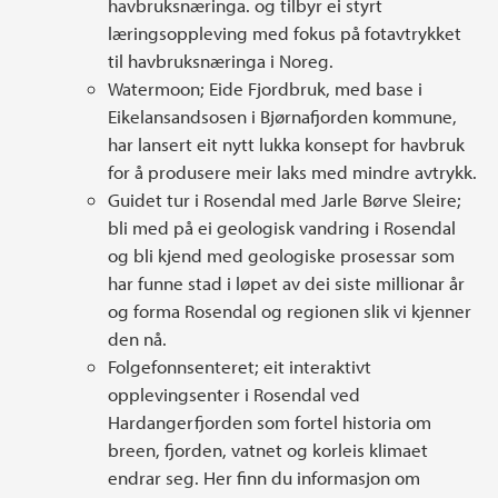
havbruksnæringa. og tilbyr ei styrt
læringsoppleving med fokus på fotavtrykket
til havbruksnæringa i Noreg.
Watermoon; Eide Fjordbruk, med base i
Eikelansandsosen i Bjørnafjorden kommune,
har lansert eit nytt lukka konsept for havbruk
for å produsere meir laks med mindre avtrykk.
Guidet tur i Rosendal med Jarle Børve Sleire;
bli med på ei geologisk vandring i Rosendal
og bli kjend med geologiske prosessar som
har funne stad i løpet av dei siste millionar år
og forma Rosendal og regionen slik vi kjenner
den nå.
Folgefonnsenteret; eit interaktivt
opplevingsenter i Rosendal ved
Hardangerfjorden som fortel historia om
breen, fjorden, vatnet og korleis klimaet
endrar seg. Her finn du informasjon om