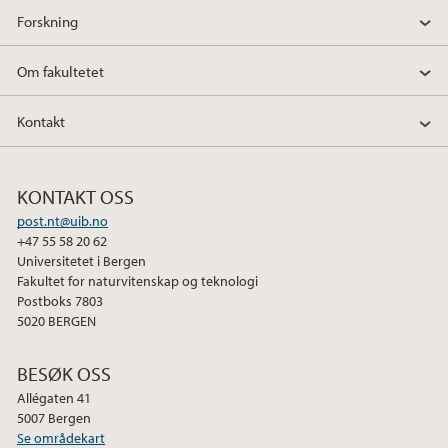
e
t
k
Forskning
b
t
e
o
e
d
Om fakultetet
o
r
I
k
n
Kontakt
KONTAKT OSS
post.nt@uib.no
+47 55 58 20 62
Universitetet i Bergen
Fakultet for naturvitenskap og teknologi
Postboks 7803
5020 BERGEN
BESØK OSS
Allégaten 41
5007 Bergen
Se områdekart