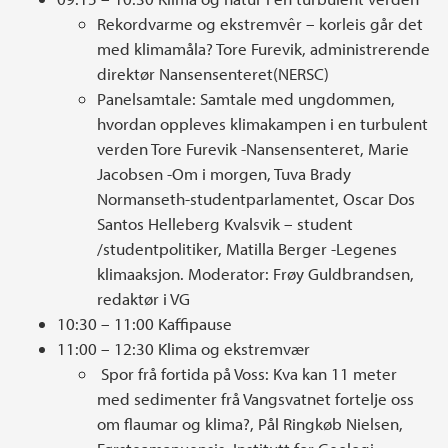
Rekordvarme og ekstremvêr – korleis går det
med klimamåla? Tore Furevik, administrerende
direktør Nansensenteret(NERSC)
Panelsamtale: Samtale med ungdommen,
hvordan oppleves klimakampen i en turbulent
verden Tore Furevik -Nansensenteret, Marie
Jacobsen -Om i morgen, Tuva Brady
Normanseth-studentparlamentet, Oscar Dos
Santos Helleberg Kvalsvik – student
/studentpolitiker, Matilla Berger -Legenes
klimaaksjon. Moderator: Frøy Guldbrandsen,
redaktør i VG
10:30 – 11:00 Kaffipause
11:00 – 12:30 Klima og ekstremvær
Spor frå fortida på Voss: Kva kan 11 meter
med sedimenter frå Vangsvatnet fortelje oss
om flaumar og klima?, Pål Ringkøb Nielsen,