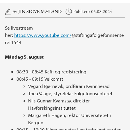
Hovedinnhold
Av
JIN SIGVE MÆLAND
Publisert: 05.08.2024
Se livestream
her:
https://www.youtube.com/
@stiftingafolgefonnsente
ret1544
Måndag 5. august
08:30 - 08:45 Kaffi og registrering
08:45 - 09:15 Velkomst
Vegard Bjørnevik, ordførar i Kvinnherad
Thea Vaage, styreleiar Folgefonnsenteret
Nils Gunnar Kvamstø, direktør
Havforskingsinstituttet
Margareth Hagen, rektor Universitetet i
Bergen
09:15 – 10:30 Klima og natur i en turbulent verden