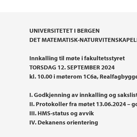
Innovasjon og entreprenørskap
Hydrogenforskning på UiB
Institutter, sentre og enheter
UNIVERSITETET I BERGEN
Hovedinnhold
Etter- og videreutdanning
Pedagogisk akademi
DET MATEMATISK-NATURVITENSKAPEL
Skjema
Prisar og utmerkingar
Innkalling til møte i fakultetsstyret
TORSDAG 12. SEPTEMBER 2024
Lektorutdanning ved NT-fakultetet
Hjertestartere ved NT-fakultetet
kl. 10.00 i møterom 1C6a, Realfagbygget
I. Godkjenning av innkalling og sakslis
II. Protokoller fra møtet 13.06.2024 – 
III. HMS-status og avvik
IV. Dekanens orientering