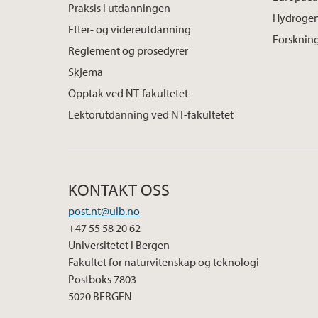
Praksis i utdanningen
Hydrogen
Etter- og videreutdanning
Forskning
Reglement og prosedyrer
Skjema
Opptak ved NT-fakultetet
Lektorutdanning ved NT-fakultetet
KONTAKT OSS
post.nt@uib.no
+47 55 58 20 62
Universitetet i Bergen
Fakultet for naturvitenskap og teknologi
Postboks 7803
5020 BERGEN