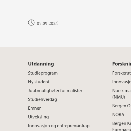
05.09.2024
Utdanning
Forskni
Studieprogram
Forskeru
Ny student
Innovasj
Jobbmuligheter for realister
Norsk mar
(NMU)
Studiehverdag
Bergen O
Emner
NORA
Utveksling
Bergen K
Innovasjon og entreprenørskap
Europaea