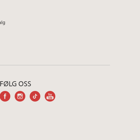
alg
FØLG OSS
facebook
instagram
tiktok
youtube-
channel