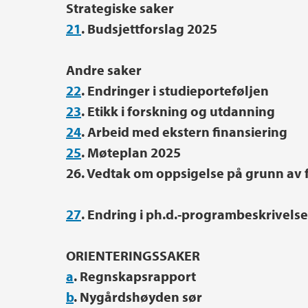
Strategiske saker
21
. Budsjettforslag 2025
Andre saker
22
. Endringer i studieporteføljen
23
. Etikk i forskning og utdanning
24
. Arbeid med ekstern finansiering
25
. Møteplan 2025
26. Vedtak om oppsigelse på grunn av f
27
. Endring i ph.d.-programbeskrivels
ORIENTERINGSSAKER
a
. Regnskapsrapport
b
. Nygårdshøyden sør