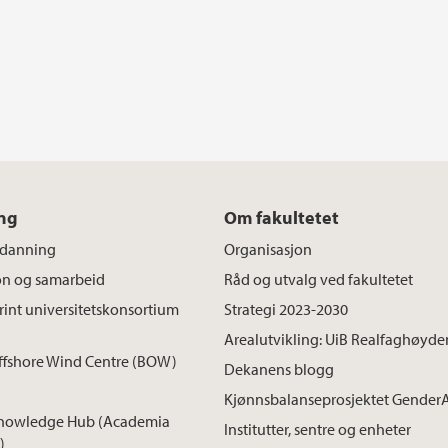
ng
Om fakultetet
tdanning
Organisasjon
on og samarbeid
Råd og utvalg ved fakultetet
int universitetskonsortium
Strategi 2023-2030
Arealutvikling: UiB Realfaghøyde
ffshore Wind Centre (BOW)
Dekanens blogg
Kjønnsbalanseprosjektet Gender
nowledge Hub (Academia
Institutter, sentre og enheter
)