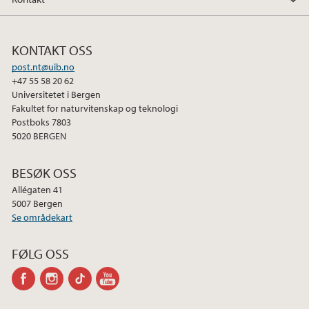
KONTAKT OSS
post.nt@uib.no
+47 55 58 20 62
Universitetet i Bergen
Fakultet for naturvitenskap og teknologi
Postboks 7803
5020 BERGEN
BESØK OSS
Allégaten 41
5007 Bergen
Se områdekart
FØLG OSS
facebook
instagram
tiktok
youtube-
channel