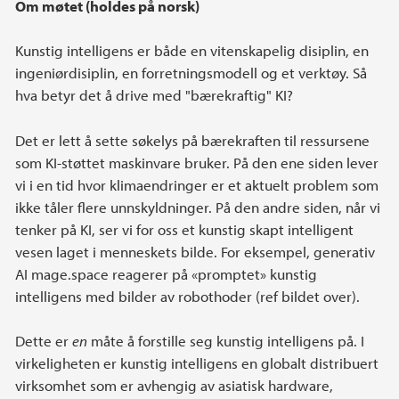
Hovedinnhold
Om møtet (holdes på norsk)
Kunstig intelligens er både en vitenskapelig disiplin, en
ingeniørdisiplin, en forretningsmodell og et verktøy. Så
hva betyr det å drive med "bærekraftig" KI?
Det er lett å sette søkelys på bærekraften til ressursene
som KI-støttet maskinvare bruker. På den ene siden lever
vi i en tid hvor klimaendringer er et aktuelt problem som
ikke tåler flere unnskyldninger. På den andre siden, når vi
tenker på KI, ser vi for oss et kunstig skapt intelligent
vesen laget i menneskets bilde. For eksempel, generativ
AI mage.space reagerer på «promptet» kunstig
intelligens med bilder av robothoder (ref bildet over).
Dette er
en
måte å forstille seg kunstig intelligens på. I
virkeligheten er kunstig intelligens en globalt distribuert
virksomhet som er avhengig av asiatisk hardware,