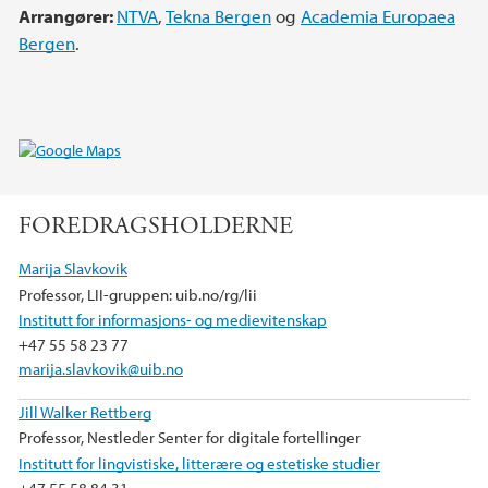
Arrangører:
NTVA
,
Tekna Bergen
og
Academia Europaea
Bergen
.
FOREDRAGSHOLDERNE
Marija Slavkovik
Professor, LII-gruppen: uib.no/rg/lii
Institutt for informasjons- og medievitenskap
+47 55 58 23 77
marija.slavkovik@uib.no
Jill Walker Rettberg
Professor, Nestleder Senter for digitale fortellinger
Institutt for lingvistiske, litterære og estetiske studier