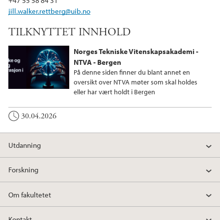
+47 55 58 84 31
jill.walker.rettberg@uib.no
TILKNYTTET INNHOLD
Norges Tekniske Vitenskapsakademi -
NTVA - Bergen
På denne siden finner du blant annet en
oversikt over NTVA møter som skal holdes
eller har vært holdt i Bergen
30.04.2026
Utdanning
Forskning
Om fakultetet
Kontakt