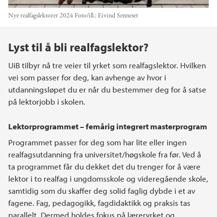
Nye realfagslektorer 2024
Foto/ill.:
Eivind Senneset
Hovedinnhold
Lyst til å bli realfagslektor?
UiB tilbyr nå tre veier til yrket som realfagslektor. Hvilken
vei som passer for deg, kan avhenge av hvor i
utdanningsløpet du er når du bestemmer deg for å satse
på lektorjobb i skolen.
Lektorprogrammet – femårig integrert masterprogram
Programmet passer for deg som har lite eller ingen
realfagsutdanning fra universitet/høgskole fra før. Ved å
ta programmet får du dekket det du trenger for å være
lektor i to realfag i ungdomsskole og videregående skole,
samtidig som du skaffer deg solid faglig dybde i et av
fagene. Fag, pedagogikk, fagdidaktikk og praksis tas
parallelt. Dermed holdes fokus på læreryrket og