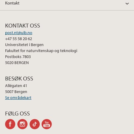
Kontakt
KONTAKT OSS
post.nt@uib.no
+47 55 58 20 62
Universitetet i Bergen
Fakultet for naturvitenskap og teknologi
Postboks 7803
5020 BERGEN
BESØK OSS
Allégaten 41
5007 Bergen
Se områdekart
FØLG OSS
facebook
instagram
tiktok
youtube-
channel