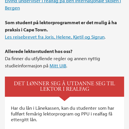
Eivind underviser i realfag på den internasjonale skolen i
Bergen
Som student på lektorprogrammet er det mulig å ha
praksis i Cape Town.
Les reisebrevet fra Joris, Helene, Kjetil og Sigrun
.
Allerede lektorstudent hos oss?
Da finner du utfyllende regler og annen nyttig
studieinformasjon på
Mitt UiB
.
DET LØNNER SEG Å UTDANNE SEG TIL
LEKTOR I REALFAG
Har du lån i Lånekassen, kan du studenter som har
fullført femårig lektorprogram og PPU i realfag få
ettergitt lån.