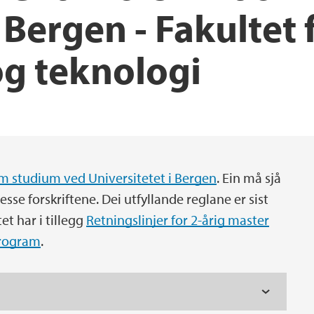
 Bergen - Fakultet 
Praksis i utdanning
Forskningssenter i r
Helse, miljø og sikk
og teknologi
Reglement og prose
Studentorganisasjon
Opptak ved NT-fakul
For ansatte ved faku
om studium ved Universitetet i Bergen
. Ein må sjå
se forskriftene. Dei utfyllande reglane er sist
et har i tillegg
Retningslinjer for 2-årig master
program
.