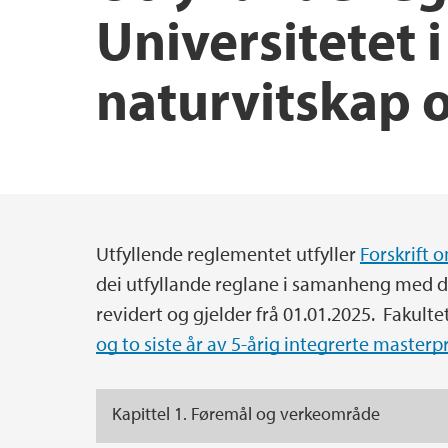
Universitetet i
Innovasjon og entreprenørskap
Hydrogenforskning på UiB
Institutter, sentre og enheter
naturvitskap 
Etter- og videreutdanning
Pedagogisk akademi
Skjema
Prisar og utmerkingar
Lektorutdanning ved NT-fakultetet
Hjertestartere ved NT-fakultetet
Utfyllende reglementet utfyller
Forskrift 
Hovedinnhold
dei utfyllande reglane i samanheng med des
revidert og gjelder frå 01.01.2025. Fakultet
og to siste år av 5-årig integrerte master
Kapittel 1. Føremål og verkeområde