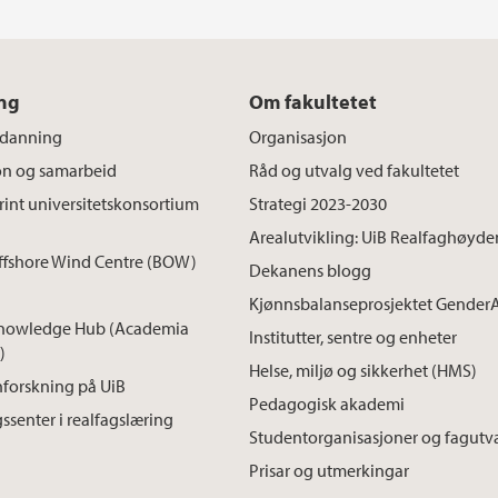
ng
Om fakultetet
tdanning
Organisasjon
on og samarbeid
Råd og utvalg ved fakultetet
int universitetskonsortium
Strategi 2023-2030
Arealutvikling: UiB Realfaghøyde
ffshore Wind Centre (BOW)
Dekanens blogg
Kjønnsbalanseprosjektet Gender
nowledge Hub (Academia
Institutter, sentre og enheter
)
Helse, miljø og sikkerhet (HMS)
forskning på UiB
Pedagogisk akademi
ssenter i realfagslæring
Studentorganisasjoner og fagutv
Prisar og utmerkingar