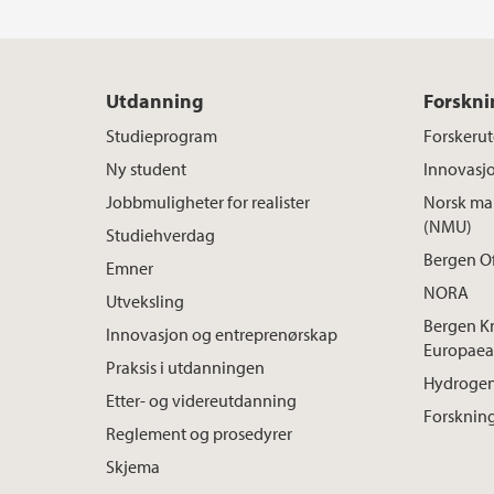
Utdanning
Forskni
Studieprogram
Forskeru
Ny student
Innovasj
Jobbmuligheter for realister
Norsk mar
(NMU)
Studiehverdag
Bergen O
Emner
NORA
Utveksling
Bergen K
Innovasjon og entreprenørskap
Europaea
Praksis i utdanningen
Hydrogen
Etter- og videreutdanning
Forskning
Reglement og prosedyrer
Skjema