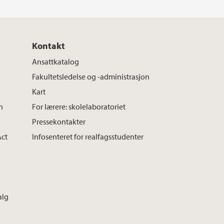
Kontakt
Ansattkatalog
Fakultetsledelse og -administrasjon
Kart
n
For lærere: skolelaboratoriet
Pressekontakter
Act
Infosenteret for realfagsstudenter
alg